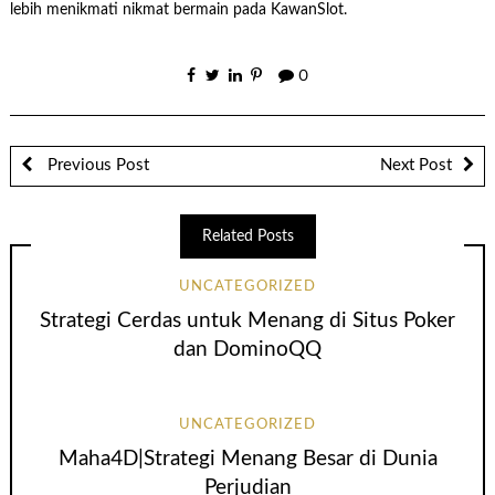
lebih menikmati nikmat bermain pada KawanSlot.
0
Previous Post
Next Post
Related Posts
UNCATEGORIZED
Strategi Cerdas untuk Menang di Situs Poker
dan DominoQQ
UNCATEGORIZED
Maha4D|Strategi Menang Besar di Dunia
Perjudian