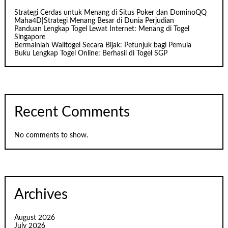
Strategi Cerdas untuk Menang di Situs Poker dan DominoQQ
Maha4D|Strategi Menang Besar di Dunia Perjudian
Panduan Lengkap Togel Lewat Internet: Menang di Togel
Singapore
Bermainlah Walitogel Secara Bijak: Petunjuk bagi Pemula
Buku Lengkap Togel Online: Berhasil di Togel SGP
Recent Comments
No comments to show.
Archives
August 2026
July 2026