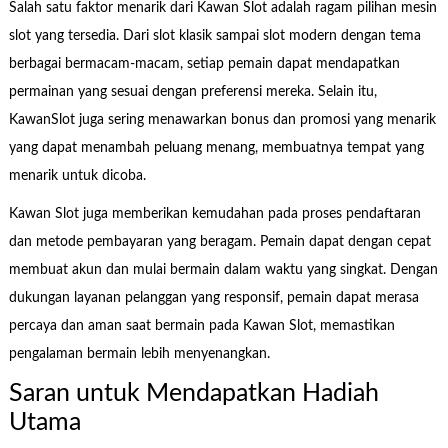
Salah satu faktor menarik dari Kawan Slot adalah ragam pilihan mesin
slot yang tersedia. Dari slot klasik sampai slot modern dengan tema
berbagai bermacam-macam, setiap pemain dapat mendapatkan
permainan yang sesuai dengan preferensi mereka. Selain itu,
KawanSlot juga sering menawarkan bonus dan promosi yang menarik
yang dapat menambah peluang menang, membuatnya tempat yang
menarik untuk dicoba.
Kawan Slot juga memberikan kemudahan pada proses pendaftaran
dan metode pembayaran yang beragam. Pemain dapat dengan cepat
membuat akun dan mulai bermain dalam waktu yang singkat. Dengan
dukungan layanan pelanggan yang responsif, pemain dapat merasa
percaya dan aman saat bermain pada Kawan Slot, memastikan
pengalaman bermain lebih menyenangkan.
Saran untuk Mendapatkan Hadiah
Utama