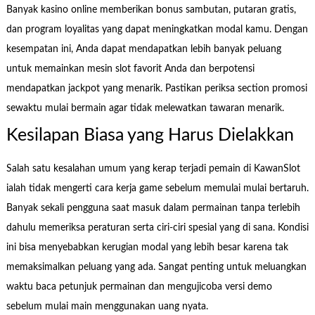
Banyak kasino online memberikan bonus sambutan, putaran gratis,
dan program loyalitas yang dapat meningkatkan modal kamu. Dengan
kesempatan ini, Anda dapat mendapatkan lebih banyak peluang
untuk memainkan mesin slot favorit Anda dan berpotensi
mendapatkan jackpot yang menarik. Pastikan periksa section promosi
sewaktu mulai bermain agar tidak melewatkan tawaran menarik.
Kesilapan Biasa yang Harus Dielakkan
Salah satu kesalahan umum yang kerap terjadi pemain di KawanSlot
ialah tidak mengerti cara kerja game sebelum memulai mulai bertaruh.
Banyak sekali pengguna saat masuk dalam permainan tanpa terlebih
dahulu memeriksa peraturan serta ciri-ciri spesial yang di sana. Kondisi
ini bisa menyebabkan kerugian modal yang lebih besar karena tak
memaksimalkan peluang yang ada. Sangat penting untuk meluangkan
waktu baca petunjuk permainan dan mengujicoba versi demo
sebelum mulai main menggunakan uang nyata.