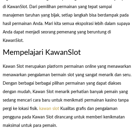
di KawanSlot. Dari pemilihan permainan yang tepat sampai
manajemen taruhan yang bijak, setiap langkah bisa berdampak pada
hasil permainan Anda. Mari kita semua ekspolrasi lebih dalam supaya
Anda dapat menjadi seorang pemenang yang beruntung di
KawanSlot.
Mempelajari KawanSlot
Kawan Slot merupakan platform permainan online yang menawarkan
menawarkan pengalaman bermain slot yang sangat menarik dan seru.
Dengan berbagai berbagai pilihan permainan yang dapat diakses
dengan mudah, Kawan Slot menarik perhatian banyak pemain yang
sedang mencari cara baru untuk menikmati permainan kasino tanpa
pergi ke lokasi fisik.
kawan slot
Kualitas grafis dan pengalaman
pengguna pada Kawan Slot dirancang untuk memberi kenikmatan
maksimal untuk para pemain.