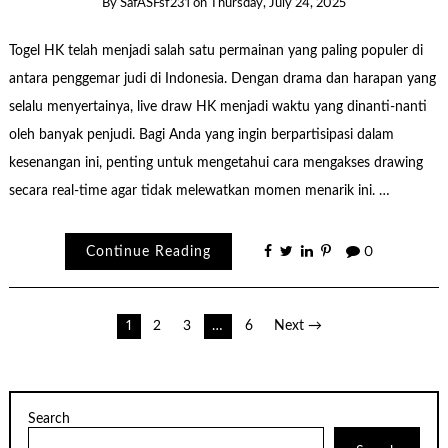
By
SafASFsf231
on
Thursday, July 24, 2025
Togel HK telah menjadi salah satu permainan yang paling populer di
antara penggemar judi di Indonesia. Dengan drama dan harapan yang
selalu menyertainya, live draw HK menjadi waktu yang dinanti-nanti
oleh banyak penjudi. Bagi Anda yang ingin berpartisipasi dalam
kesenangan ini, penting untuk mengetahui cara mengakses drawing
secara real-time agar tidak melewatkan momen menarik ini. …
Continue Reading
0
Posts
1
2
3
…
6
Next →
pagination
Search