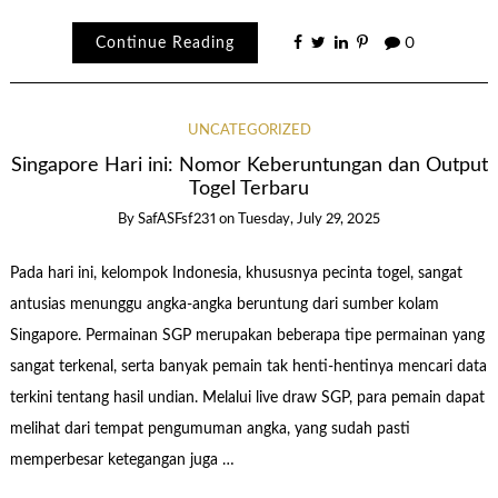
Continue Reading
0
UNCATEGORIZED
Singapore Hari ini: Nomor Keberuntungan dan Output
Togel Terbaru
By
SafASFsf231
on
Tuesday, July 29, 2025
Pada hari ini, kelompok Indonesia, khususnya pecinta togel, sangat
antusias menunggu angka-angka beruntung dari sumber kolam
Singapore. Permainan SGP merupakan beberapa tipe permainan yang
sangat terkenal, serta banyak pemain tak henti-hentinya mencari data
terkini tentang hasil undian. Melalui live draw SGP, para pemain dapat
melihat dari tempat pengumuman angka, yang sudah pasti
memperbesar ketegangan juga …