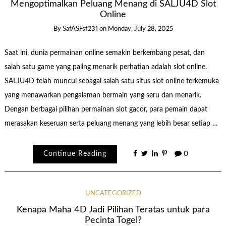
Mengoptimalkan Peluang Menang di SALJU4D Slot
Online
By
SafASFsf231
on
Monday, July 28, 2025
Saat ini, dunia permainan online semakin berkembang pesat, dan
salah satu game yang paling menarik perhatian adalah slot online.
SALJU4D telah muncul sebagai salah satu situs slot online terkemuka
yang menawarkan pengalaman bermain yang seru dan menarik.
Dengan berbagai pilihan permainan slot gacor, para pemain dapat
merasakan keseruan serta peluang menang yang lebih besar setiap …
Continue Reading
0
UNCATEGORIZED
Kenapa Maha 4D Jadi Pilihan Teratas untuk para
Pecinta Togel?