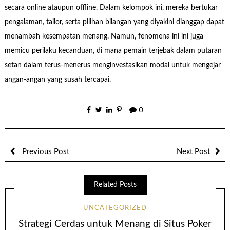
secara online ataupun offline. Dalam kelompok ini, mereka bertukar
pengalaman, tailor, serta pilihan bilangan yang diyakini dianggap dapat
menambah kesempatan menang. Namun, fenomena ini ini juga
memicu perilaku kecanduan, di mana pemain terjebak dalam putaran
setan dalam terus-menerus menginvestasikan modal untuk mengejar
angan-angan yang susah tercapai.
0
Previous Post
Next Post
Related Posts
UNCATEGORIZED
Strategi Cerdas untuk Menang di Situs Poker