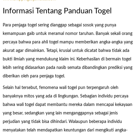
Informasi Tentang Panduan Togel
Para penjaga togel sering dianggap sebagai sosok yang punya
kemampuan gaib untuk meramal nomor taruhan. Banyak sekali orang
percaya bahwa para ahli togel mampu memberikan angka-angka yang
akurat agar dimainkan. Tetapi, krusial untuk dicatat bahwa tidak ada
bukti ilmiah yang mendukung klaim ini. Keberhasilan di bermain togel
lebih sering didasarkan pada nasib semata dibandingkan prediksi yang
diberikan oleh para penjaga togel.
Selain hal tersebut, fenomena wali togel pun terpengaruh oleh
banyaknya mitos yang ada di lingkungan. Sebagian individu percaya
bahwa wali togel dapat membantu mereka dalam mencapai kekayaan
yang besar, sedangkan yang lain menganggapnya sebagai jenis
perjudian yang tidak bisa dihindari. Walaupun beberapa individu
menyatakan telah mendapatkan keuntungan dari mengikuti angka-