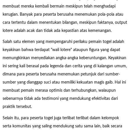
membuat mereka kembali bermain meskipun telah menghadapi
kerugian. Banyak para peserta berusaha menemukan pola-pola atau
cara tertentu dalam menentukan bilangan, meskipun faktanya, output
lotere adalah acak dan tidak ada kepastian atas kemenangan.
Salah satu elemen yang mempengaruhi perilaku pemain togel adalah
keyakinan bahwa terdapat "wali lotere" ataupun figura yang dapat
memungkinkan menyediakan angka-angka keberuntungan. Keyakinan
ini sering kali berasal pada legenda dan cerita yang di kalangan umum,
dimana para peserta berusaha menemukan petunjuk dari sumber-
sumber yang dianggap suci atau memiliki kekuatan magis gaib. Hal ini
membuat pemain merasa optimis dan terhubungkan, walaupun
sebenarnya tidak ada testimoni yang mendukung efektivitas dari
praktik tersebut.
Selain itu, para peserta togel juga terlibat terlibat dalam kelompok
serta komunitas yang saling mendukung satu sama lain, baik secara