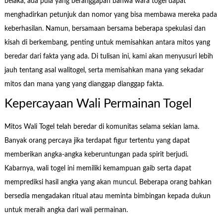
belaka, ada pula yang beranggapan bahwa wara togel dapat
menghadirkan petunjuk dan nomor yang bisa membawa mereka pada
keberhasilan. Namun, bersamaan bersama beberapa spekulasi dan
kisah di berkembang, penting untuk memisahkan antara mitos yang
beredar dari fakta yang ada. Di tulisan ini, kami akan menyusuri lebih
jauh tentang asal walitogel, serta memisahkan mana yang sekadar
mitos dan mana yang yang dianggap dianggap fakta.
Kepercayaan Wali Permainan Togel
Mitos Wali Togel telah beredar di komunitas selama sekian lama.
Banyak orang percaya jika terdapat figur tertentu yang dapat
memberikan angka-angka keberuntungan pada spirit berjudi.
Kabarnya, wali togel ini memiliki kemampuan gaib serta dapat
memprediksi hasil angka yang akan muncul. Beberapa orang bahkan
bersedia mengadakan ritual atau meminta bimbingan kepada dukun
untuk meraih angka dari wali permainan.