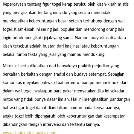
Kepercayaan tentang figur togel kerap terpicu oleh kisah-kisah mistis
yang mengisahkan tentang individu yang secara mendadak
mendapatkan keberuntungan besar setelah terhubung dengan wali
togel. Kisah-kisah ini sering jadi populer dan mendorong orang lain
ingin untuk mengikuti jejak yang sama. Namun, mayoritas di antara
kisah tersebut adalah buatan dari imajinasi atau keberuntungan
belaka, tanpa fakta yang jelas yang mampu mendukung.
Mitos ini serta dikuatkan dari banyaknya praktik perjudian yang
berkaitan berkaitan dengan tradisi dan budaya setempat. Sebagian
komunitas meyakini bahwa ritual tertentu mampu menarik hoki dari
dalam wali togel, walaupun para pakar menyatakan jika ini sekadar
mitos yang tidak punya dasar ilmiah. Hal ini menghasilkan pandangan
bahwa figur togel dapat diandalkan, namun pada kenyataannya,
angka togel lebih dipengaruhi oleh keberuntungan dan kesempatan
dibandingkan dengan intervensi dari tertentu lainnya.
www.shippingtojamaica.com