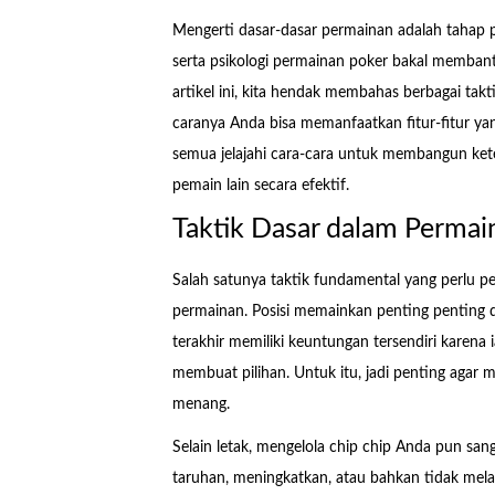
Mengerti dasar-dasar permainan adalah tahap p
serta psikologi permainan poker bakal membantu
artikel ini, kita hendak membahas berbagai tak
caranya Anda bisa memanfaatkan fitur-fitur yang
semua jelajahi cara-cara untuk membangun kete
pemain lain secara efektif.
Taktik Dasar dalam Permai
Salah satunya taktik fundamental yang perlu p
permainan. Posisi memainkan penting penting 
terakhir memiliki keuntungan tersendiri karen
membuat pilihan. Untuk itu, jadi penting aga
menang.
Selain letak, mengelola chip chip Anda pun san
taruhan, meningkatkan, atau bahkan tidak mel