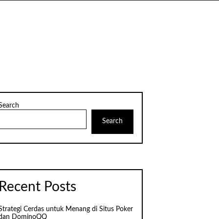
Search
Search
Recent Posts
Strategi Cerdas untuk Menang di Situs Poker
dan DominoQQ