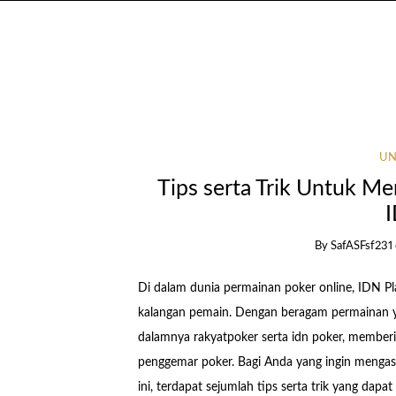
UN
Tips serta Trik Untuk Me
By
SafASFsf231
Di dalam dunia permainan poker online, IDN Pl
kalangan pemain. Dengan beragam permainan yan
dalamnya rakyatpoker serta idn poker, membe
penggemar poker. Bagi Anda yang ingin mengasa
ini, terdapat sejumlah tips serta trik yang dapat