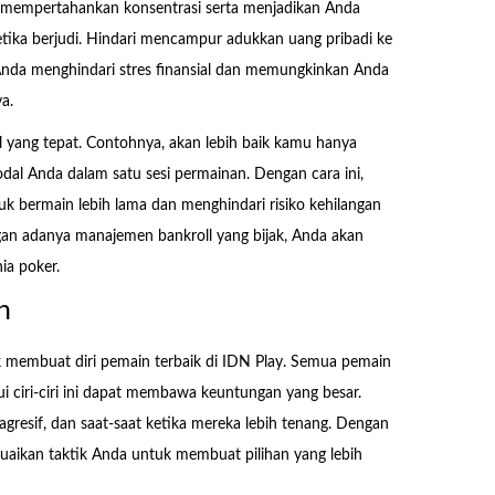
u mempertahankan konsentrasi serta menjadikan Anda
ika berjudi. Hindari mencampur adukkan uang pribadi ke
nda menghindari stres finansial dan memungkinkan Anda
a.
ll yang tepat. Contohnya, akan lebih baik kamu hanya
dal Anda dalam satu sesi permainan. Dengan cara ini,
 bermain lebih lama dan menghindari risiko kehilangan
an adanya manajemen bankroll yang bijak, Anda akan
ia poker.
n
 membuat diri pemain terbaik di IDN Play. Semua pemain
i ciri-ciri ini dapat membawa keuntungan yang besar.
gresif, dan saat-saat ketika mereka lebih tenang. Dengan
aikan taktik Anda untuk membuat pilihan yang lebih