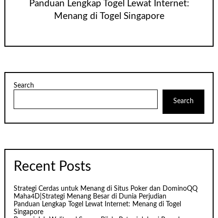
Panduan Lengkap Togel Lewat Internet:
Menang di Togel Singapore
Search
Search
Recent Posts
Strategi Cerdas untuk Menang di Situs Poker dan DominoQQ
Maha4D|Strategi Menang Besar di Dunia Perjudian
Panduan Lengkap Togel Lewat Internet: Menang di Togel
Singapore