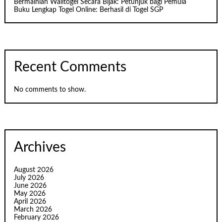
Bermainlah Walitogel Secara Bijak: Petunjuk bagi Pemula
Buku Lengkap Togel Online: Berhasil di Togel SGP
Recent Comments
No comments to show.
Archives
August 2026
July 2026
June 2026
May 2026
April 2026
March 2026
February 2026