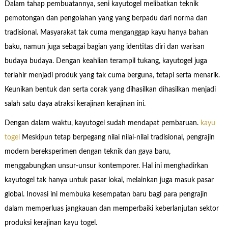
Dalam tahap pembuatannya, seni kayutogel melibatkan teknik
pemotongan dan pengolahan yang yang berpadu dari norma dan
tradisional. Masyarakat tak cuma menganggap kayu hanya bahan
baku, namun juga sebagai bagian yang identitas diri dan warisan
budaya budaya. Dengan keahlian terampil tukang, kayutogel juga
terlahir menjadi produk yang tak cuma berguna, tetapi serta menarik.
Keunikan bentuk dan serta corak yang dihasilkan dihasilkan menjadi
salah satu daya atraksi kerajinan kerajinan ini.
Dengan dalam waktu, kayutogel sudah mendapat pembaruan.
kayu
togel
Meskipun tetap berpegang nilai nilai-nilai tradisional, pengrajin
modern bereksperimen dengan teknik dan gaya baru,
menggabungkan unsur-unsur kontemporer. Hal ini menghadirkan
kayutogel tak hanya untuk pasar lokal, melainkan juga masuk pasar
global. Inovasi ini membuka kesempatan baru bagi para pengrajin
dalam memperluas jangkauan dan memperbaiki keberlanjutan sektor
produksi kerajinan kayu togel.