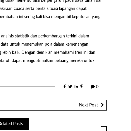
g tidak menentu bisa berpengaruh pada daya tahan dan
kiraan cuaca serta berita situasi lapangan dapat
rubahan ini sering kali bisa mengambil keputusan yang
analisis statistik dan perkembangan terkini dalam
 data untuk menemukan pola dalam kemenangan
ebih baik. Dengan demikian memahami tren ini dan
petaruh dapat mengoptimalkan peluang mereka untuk
0
Next Post
Related Posts