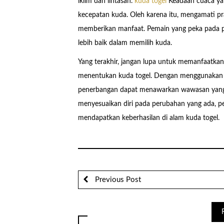
iklim dan lintasan.
kuda togel
Keadaan cuaca yan
kecepatan kuda. Oleh karena itu, mengamati pra
memberikan manfaat. Pemain yang peka pada pe
lebih baik dalam memilih kuda.
Yang terakhir, jangan lupa untuk memanfaatkan 
menentukan kuda togel. Dengan menggunakan
penerbangan dapat menawarkan wawasan yang l
menyesuaikan diri pada perubahan yang ada, 
mendapatkan keberhasilan di alam kuda togel.
Previous Post