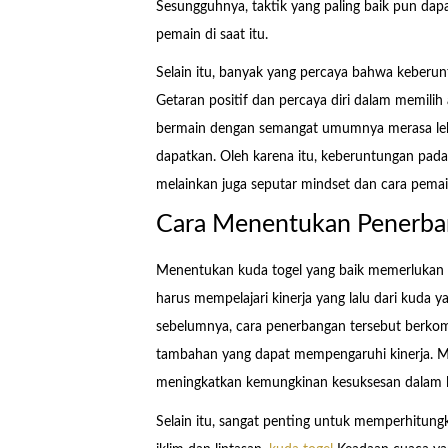
Sesungguhnya, taktik yang paling baik pun da
pemain di saat itu.
Selain itu, banyak yang percaya bahwa keberun
Getaran positif dan percaya diri dalam memili
bermain dengan semangat umumnya merasa lebi
dapatkan. Oleh karena itu, keberuntungan pada
melainkan juga seputar mindset dan cara pema
Cara Menentukan Penerba
Menentukan kuda togel yang baik memerlukan o
harus mempelajari kinerja yang lalu dari kuda y
sebelumnya, cara penerbangan tersebut berkomp
tambahan yang dapat mempengaruhi kinerja. M
meningkatkan kemungkinan kesuksesan dalam l
Selain itu, sangat penting untuk memperhitung