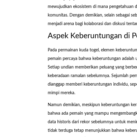
mewujudkan ekosistem di mana pengetahuan da
komunitas. Dengan demikian, selain sebagai seb
menjadi arena bagi kolaborasi dan diskusi ten
Aspek Keberuntungan di P
Pada permainan kuda togel, elemen keberuntun
pemain percaya bahwa keberuntungan adalah un
Setiap undian memberikan peluang yang berbeda
keberadaan ramalan sebelumnya. Sejumlah pem
dianggap memberi keberuntungan individu, sepe
mimpi mereka.
Namun demikian, meskipun keberuntungan kerap
bahwa ada pemain yang mampu mengembangkan t
data historis dari rekor sebelumnya untuk meni
tidak terduga tetap menunjukkan bahwa keber