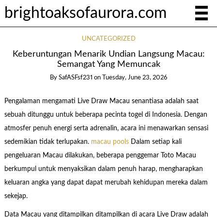
brightoaksofaurora.com
UNCATEGORIZED
Keberuntungan Menarik Undian Langsung Macau:
Semangat Yang Memuncak
By
SafASFsf231
on
Tuesday, June 23, 2026
Pengalaman mengamati Live Draw Macau senantiasa adalah saat
sebuah ditunggu untuk beberapa pecinta togel di Indonesia. Dengan
atmosfer penuh energi serta adrenalin, acara ini menawarkan sensasi
sedemikian tidak terlupakan.
macau pools
Dalam setiap kali
pengeluaran Macau dilakukan, beberapa penggemar Toto Macau
berkumpul untuk menyaksikan dalam penuh harap, mengharapkan
keluaran angka yang dapat dapat merubah kehidupan mereka dalam
sekejap.
Data Macau yang ditampilkan ditampilkan di acara Live Draw adalah