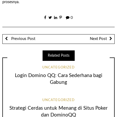
prosesnya.
0
Previous Post
Next Post
Related Posts
UNCATEGORIZED
Login Domino QQ: Cara Sederhana bagi
Gabung
UNCATEGORIZED
Strategi Cerdas untuk Menang di Situs Poker
dan DominoQQ