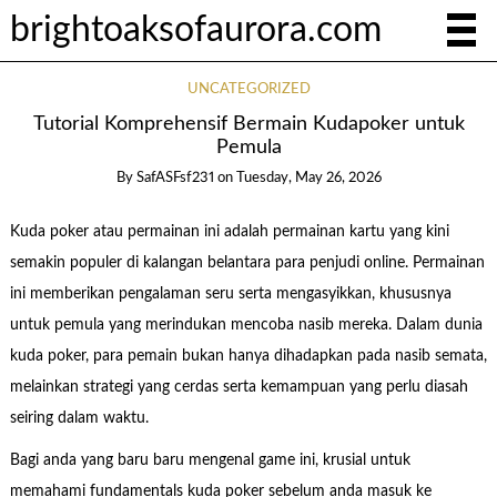
brightoaksofaurora.com
UNCATEGORIZED
Tutorial Komprehensif Bermain Kudapoker untuk
Pemula
By
SafASFsf231
on
Tuesday, May 26, 2026
Kuda poker atau permainan ini adalah permainan kartu yang kini
semakin populer di kalangan belantara para penjudi online. Permainan
ini memberikan pengalaman seru serta mengasyikkan, khususnya
untuk pemula yang merindukan mencoba nasib mereka. Dalam dunia
kuda poker, para pemain bukan hanya dihadapkan pada nasib semata,
melainkan strategi yang cerdas serta kemampuan yang perlu diasah
seiring dalam waktu.
Bagi anda yang baru baru mengenal game ini, krusial untuk
memahami fundamentals kuda poker sebelum anda masuk ke