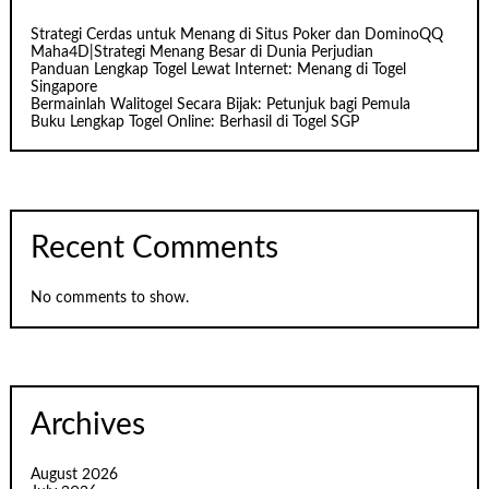
Strategi Cerdas untuk Menang di Situs Poker dan DominoQQ
Maha4D|Strategi Menang Besar di Dunia Perjudian
Panduan Lengkap Togel Lewat Internet: Menang di Togel
Singapore
Bermainlah Walitogel Secara Bijak: Petunjuk bagi Pemula
Buku Lengkap Togel Online: Berhasil di Togel SGP
Recent Comments
No comments to show.
Archives
August 2026