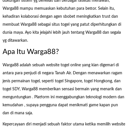
dukungan sistem yg berkelas dan berbagai fasilitas menawan,
Warga88 mampu memuaskan kebutuhan para bettor. Selain itu,
kehadiran kolaborasi dengan agen sbobet meningkatkan trust dan
membuat Warga88 sebagai situs togel yang patut diperhitungkan di
dunia maya. Ayo kita jelajahi lebih jauh tentang Warga88 dan segala
yg ditawarkan.
Apa Itu Warga88?
Warga88 adalah sebuah website togel online yang kian digemari di
antara para penjudi di negara Tanah Air. Dengan menawarkan ragam
jenis permainan togel, seperti togel Singapore, togel Hongkong, dan
togel SDY, Warga88 memberikan sensasi bermain yang menarik dan
menguntungkan . Platform ini menggabungkan teknologi modern dan
kemudahan , supaya pengguna dapat menikmati game kapan pun
dan di mana saja.
Kepercayaan diri menjadi sebuah faktor utama ketika memilih website