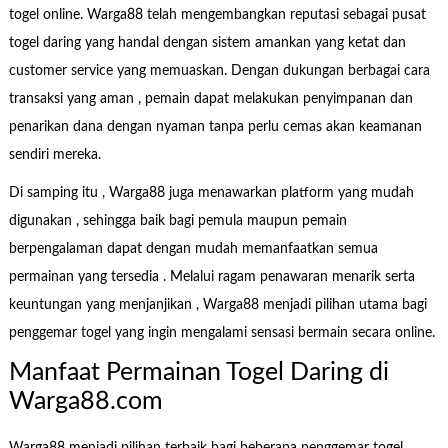
togel online. Warga88 telah mengembangkan reputasi sebagai pusat
togel daring yang handal dengan sistem amankan yang ketat dan
customer service yang memuaskan. Dengan dukungan berbagai cara
transaksi yang aman , pemain dapat melakukan penyimpanan dan
penarikan dana dengan nyaman tanpa perlu cemas akan keamanan
sendiri mereka.
Di samping itu , Warga88 juga menawarkan platform yang mudah
digunakan , sehingga baik bagi pemula maupun pemain
berpengalaman dapat dengan mudah memanfaatkan semua
permainan yang tersedia . Melalui ragam penawaran menarik serta
keuntungan yang menjanjikan , Warga88 menjadi pilihan utama bagi
penggemar togel yang ingin mengalami sensasi bermain secara online.
Manfaat Permainan Togel Daring di
Warga88.com
Warga88 menjadi pilihan terbaik bagi beberapa penggemar togel