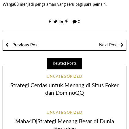
Warga88 menjadi pengalaman yang seru bagi para pemain.
0
Previous Post
Next Post
Related Posts
UNCATEGORIZED
Strategi Cerdas untuk Menang di Situs Poker
dan DominoQQ
UNCATEGORIZED
Maha4D|Strategi Menang Besar di Dunia