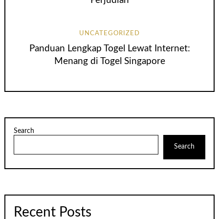
Perjudian
UNCATEGORIZED
Panduan Lengkap Togel Lewat Internet:
Menang di Togel Singapore
Search
Search
Recent Posts