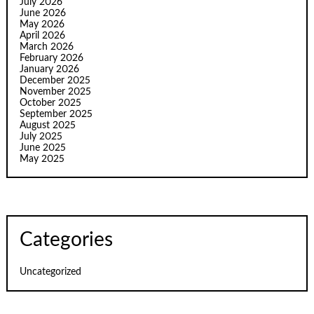
July 2026
June 2026
May 2026
April 2026
March 2026
February 2026
January 2026
December 2025
November 2025
October 2025
September 2025
August 2025
July 2025
June 2025
May 2025
Categories
Uncategorized