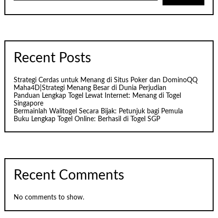
Recent Posts
Strategi Cerdas untuk Menang di Situs Poker dan DominoQQ
Maha4D|Strategi Menang Besar di Dunia Perjudian
Panduan Lengkap Togel Lewat Internet: Menang di Togel
Singapore
Bermainlah Walitogel Secara Bijak: Petunjuk bagi Pemula
Buku Lengkap Togel Online: Berhasil di Togel SGP
Recent Comments
No comments to show.