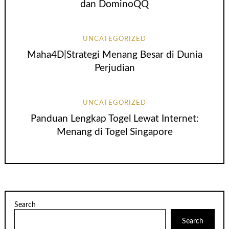
dan DominoQQ
UNCATEGORIZED
Maha4D|Strategi Menang Besar di Dunia
Perjudian
UNCATEGORIZED
Panduan Lengkap Togel Lewat Internet:
Menang di Togel Singapore
Search
Search