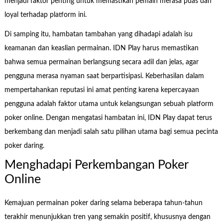
menjadi faktor penting untuk memastikan pemain merasa puas dan
loyal terhadap platform ini.
Di samping itu, hambatan tambahan yang dihadapi adalah isu
keamanan dan keaslian permainan. IDN Play harus memastikan
bahwa semua permainan berlangsung secara adil dan jelas, agar
pengguna merasa nyaman saat berpartisipasi. Keberhasilan dalam
mempertahankan reputasi ini amat penting karena kepercayaan
pengguna adalah faktor utama untuk kelangsungan sebuah platform
poker online. Dengan mengatasi hambatan ini, IDN Play dapat terus
berkembang dan menjadi salah satu pilihan utama bagi semua pecinta
poker daring.
Menghadapi Perkembangan Poker
Online
Kemajuan permainan poker daring selama beberapa tahun-tahun
terakhir menunjukkan tren yang semakin positif, khususnya dengan