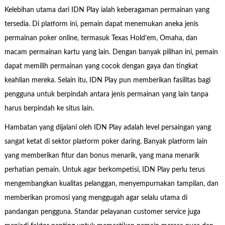
Kelebihan utama dari IDN Play ialah keberagaman permainan yang
tersedia. Di platform ini, pemain dapat menemukan aneka jenis
permainan poker online, termasuk Texas Hold’em, Omaha, dan
macam permainan kartu yang lain. Dengan banyak pilihan ini, pemain
dapat memilih permainan yang cocok dengan gaya dan tingkat
keahlian mereka. Selain itu, IDN Play pun memberikan fasilitas bagi
pengguna untuk berpindah antara jenis permainan yang lain tanpa
harus berpindah ke situs lain.
Hambatan yang dijalani oleh IDN Play adalah level persaingan yang
sangat ketat di sektor platform poker daring. Banyak platform lain
yang memberikan fitur dan bonus menarik, yang mana menarik
perhatian pemain. Untuk agar berkompetisi, IDN Play perlu terus
mengembangkan kualitas pelanggan, menyempurnakan tampilan, dan
memberikan promosi yang menggugah agar selalu utama di
pandangan pengguna. Standar pelayanan customer service juga