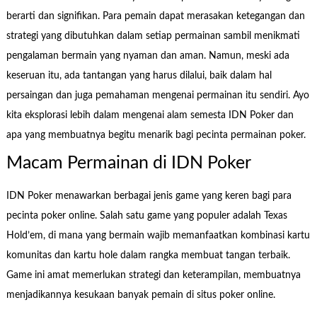
berarti dan signifikan. Para pemain dapat merasakan ketegangan dan
strategi yang dibutuhkan dalam setiap permainan sambil menikmati
pengalaman bermain yang nyaman dan aman. Namun, meski ada
keseruan itu, ada tantangan yang harus dilalui, baik dalam hal
persaingan dan juga pemahaman mengenai permainan itu sendiri. Ayo
kita eksplorasi lebih dalam mengenai alam semesta IDN Poker dan
apa yang membuatnya begitu menarik bagi pecinta permainan poker.
Macam Permainan di IDN Poker
IDN Poker menawarkan berbagai jenis game yang keren bagi para
pecinta poker online. Salah satu game yang populer adalah Texas
Hold’em, di mana yang bermain wajib memanfaatkan kombinasi kartu
komunitas dan kartu hole dalam rangka membuat tangan terbaik.
Game ini amat memerlukan strategi dan keterampilan, membuatnya
menjadikannya kesukaan banyak pemain di situs poker online.