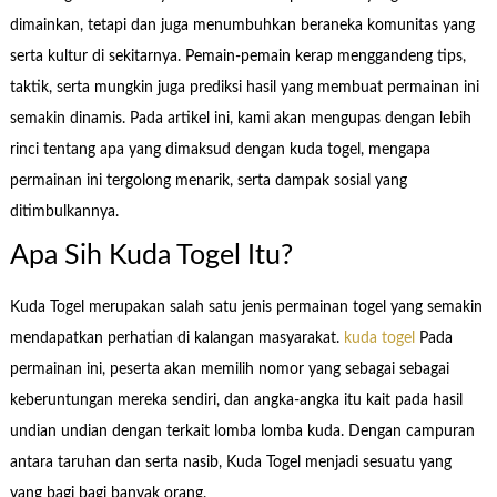
dimainkan, tetapi dan juga menumbuhkan beraneka komunitas yang
serta kultur di sekitarnya. Pemain-pemain kerap menggandeng tips,
taktik, serta mungkin juga prediksi hasil yang membuat permainan ini
semakin dinamis. Pada artikel ini, kami akan mengupas dengan lebih
rinci tentang apa yang dimaksud dengan kuda togel, mengapa
permainan ini tergolong menarik, serta dampak sosial yang
ditimbulkannya.
Apa Sih Kuda Togel Itu?
Kuda Togel merupakan salah satu jenis permainan togel yang semakin
mendapatkan perhatian di kalangan masyarakat.
kuda togel
Pada
permainan ini, peserta akan memilih nomor yang sebagai sebagai
keberuntungan mereka sendiri, dan angka-angka itu kait pada hasil
undian undian dengan terkait lomba lomba kuda. Dengan campuran
antara taruhan dan serta nasib, Kuda Togel menjadi sesuatu yang
yang bagi bagi banyak orang.