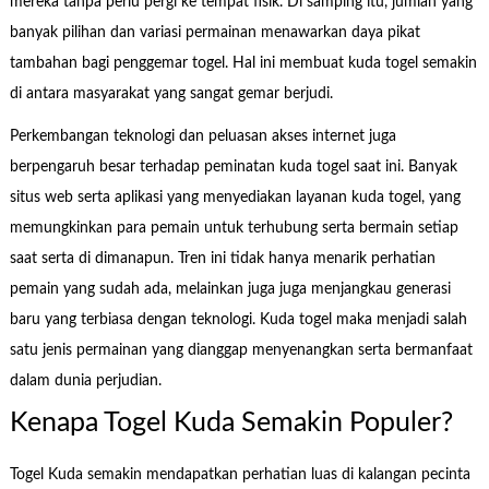
mereka tanpa perlu pergi ke tempat fisik. Di samping itu, jumlah yang
banyak pilihan dan variasi permainan menawarkan daya pikat
tambahan bagi penggemar togel. Hal ini membuat kuda togel semakin
di antara masyarakat yang sangat gemar berjudi.
Perkembangan teknologi dan peluasan akses internet juga
berpengaruh besar terhadap peminatan kuda togel saat ini. Banyak
situs web serta aplikasi yang menyediakan layanan kuda togel, yang
memungkinkan para pemain untuk terhubung serta bermain setiap
saat serta di dimanapun. Tren ini tidak hanya menarik perhatian
pemain yang sudah ada, melainkan juga juga menjangkau generasi
baru yang terbiasa dengan teknologi. Kuda togel maka menjadi salah
satu jenis permainan yang dianggap menyenangkan serta bermanfaat
dalam dunia perjudian.
Kenapa Togel Kuda Semakin Populer?
Togel Kuda semakin mendapatkan perhatian luas di kalangan pecinta