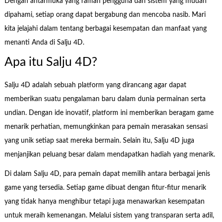
Dengan antarmuka yang ramah pengguna dan sistem yang mudah
dipahami, setiap orang dapat bergabung dan mencoba nasib. Mari
kita jelajahi dalam tentang berbagai kesempatan dan manfaat yang
menanti Anda di Salju 4D.
Apa itu Salju 4D?
Salju 4D adalah sebuah platform yang dirancang agar dapat
memberikan suatu pengalaman baru dalam dunia permainan serta
undian. Dengan ide inovatif, platform ini memberikan beragam game
menarik perhatian, memungkinkan para pemain merasakan sensasi
yang unik setiap saat mereka bermain. Selain itu, Salju 4D juga
menjanjikan peluang besar dalam mendapatkan hadiah yang menarik.
Di dalam Salju 4D, para pemain dapat memilih antara berbagai jenis
game yang tersedia. Setiap game dibuat dengan fitur-fitur menarik
yang tidak hanya menghibur tetapi juga menawarkan kesempatan
untuk meraih kemenangan. Melalui sistem yang transparan serta adil,