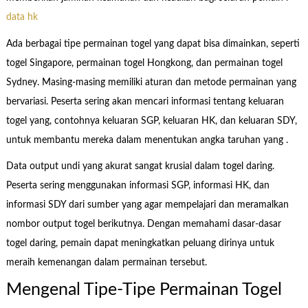
data hk
Ada berbagai tipe permainan togel yang dapat bisa dimainkan, seperti
togel Singapore, permainan togel Hongkong, dan permainan togel
Sydney. Masing-masing memiliki aturan dan metode permainan yang
bervariasi. Peserta sering akan mencari informasi tentang keluaran
togel yang, contohnya keluaran SGP, keluaran HK, dan keluaran SDY,
untuk membantu mereka dalam menentukan angka taruhan yang .
Data output undi yang akurat sangat krusial dalam togel daring.
Peserta sering menggunakan informasi SGP, informasi HK, dan
informasi SDY dari sumber yang agar mempelajari dan meramalkan
nombor output togel berikutnya. Dengan memahami dasar-dasar
togel daring, pemain dapat meningkatkan peluang dirinya untuk
meraih kemenangan dalam permainan tersebut.
Mengenal Tipe-Tipe Permainan Togel