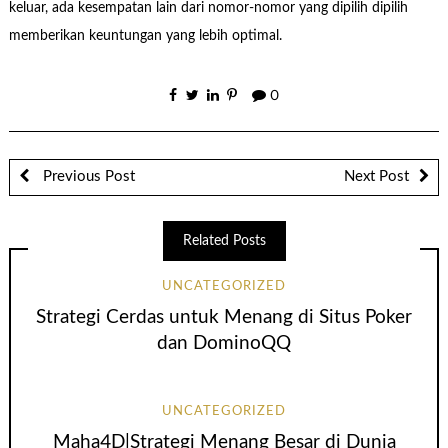
keluar, ada kesempatan lain dari nomor-nomor yang dipilih dipilih
memberikan keuntungan yang lebih optimal.
0
Previous Post
Next Post
Related Posts
UNCATEGORIZED
Strategi Cerdas untuk Menang di Situs Poker
dan DominoQQ
UNCATEGORIZED
Maha4D|Strategi Menang Besar di Dunia