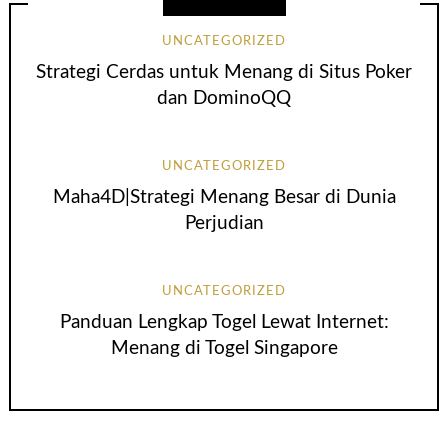
UNCATEGORIZED
Strategi Cerdas untuk Menang di Situs Poker
dan DominoQQ
UNCATEGORIZED
Maha4D|Strategi Menang Besar di Dunia
Perjudian
UNCATEGORIZED
Panduan Lengkap Togel Lewat Internet:
Menang di Togel Singapore