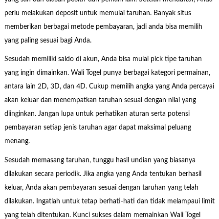
perlu melakukan deposit untuk memulai taruhan. Banyak situs
memberikan berbagai metode pembayaran, jadi anda bisa memilih
yang paling sesuai bagi Anda.
Sesudah memiliki saldo di akun, Anda bisa mulai pick tipe taruhan
yang ingin dimainkan. Wali Togel punya berbagai kategori permainan,
antara lain 2D, 3D, dan 4D. Cukup memilih angka yang Anda percayai
akan keluar dan menempatkan taruhan sesuai dengan nilai yang
diinginkan. Jangan lupa untuk perhatikan aturan serta potensi
pembayaran setiap jenis taruhan agar dapat maksimal peluang
menang.
Sesudah memasang taruhan, tunggu hasil undian yang biasanya
dilakukan secara periodik. Jika angka yang Anda tentukan berhasil
keluar, Anda akan pembayaran sesuai dengan taruhan yang telah
dilakukan. Ingatlah untuk tetap berhati-hati dan tidak melampaui limit
yang telah ditentukan. Kunci sukses dalam memainkan Wali Togel