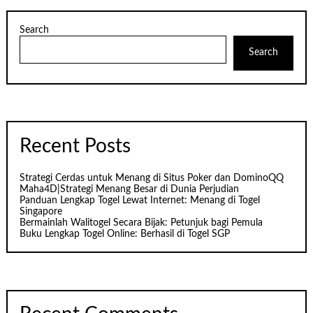
Search
Search
Recent Posts
Strategi Cerdas untuk Menang di Situs Poker dan DominoQQ
Maha4D|Strategi Menang Besar di Dunia Perjudian
Panduan Lengkap Togel Lewat Internet: Menang di Togel
Singapore
Bermainlah Walitogel Secara Bijak: Petunjuk bagi Pemula
Buku Lengkap Togel Online: Berhasil di Togel SGP