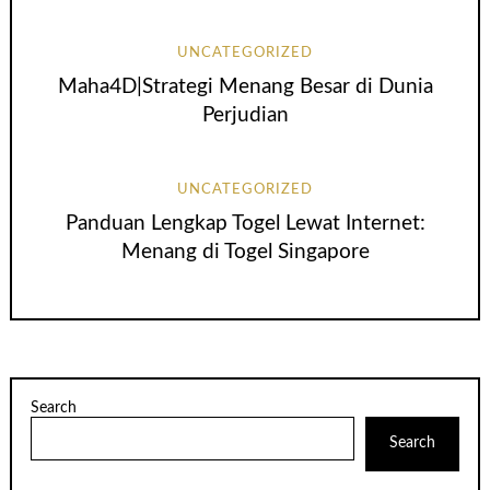
UNCATEGORIZED
Maha4D|Strategi Menang Besar di Dunia
Perjudian
UNCATEGORIZED
Panduan Lengkap Togel Lewat Internet:
Menang di Togel Singapore
Search
Search