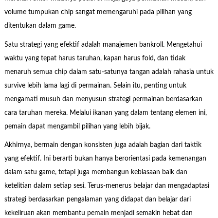
volume tumpukan chip sangat memengaruhi pada pilihan yang
ditentukan dalam game.
Satu strategi yang efektif adalah manajemen bankroll. Mengetahui
waktu yang tepat harus taruhan, kapan harus fold, dan tidak
menaruh semua chip dalam satu-satunya tangan adalah rahasia untuk
survive lebih lama lagi di permainan. Selain itu, penting untuk
mengamati musuh dan menyusun strategi permainan berdasarkan
cara taruhan mereka. Melalui ikanan yang dalam tentang elemen ini,
pemain dapat mengambil pilihan yang lebih bijak.
Akhirnya, bermain dengan konsisten juga adalah bagian dari taktik
yang efektif. Ini berarti bukan hanya berorientasi pada kemenangan
dalam satu game, tetapi juga membangun kebiasaan baik dan
ketelitian dalam setiap sesi. Terus-menerus belajar dan mengadaptasi
strategi berdasarkan pengalaman yang didapat dan belajar dari
kekeliruan akan membantu pemain menjadi semakin hebat dan