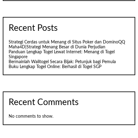
Recent Posts
Strategi Cerdas untuk Menang di Situs Poker dan DominoQQ
Maha4D|Strategi Menang Besar di Dunia Perjudian
Panduan Lengkap Togel Lewat Internet: Menang di Togel
Singapore
Bermainlah Walitogel Secara Bijak: Petunjuk bagi Pemula
Buku Lengkap Togel Online: Berhasil di Togel SGP
Recent Comments
No comments to show.