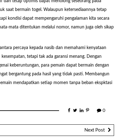
tif dan tetap optimis dapat menolong seseorang pada
suk saat bermain togel. Walaupun ketersediaannya tetap
kapi kondisi dapat mempengaruhi pengalaman kita secara
mata-mata ditentukan melalui nomor, namun juga oleh sikap
n antara percaya kepada nasib dan memahami kenyataan
kesempatan, tetapi tak ada garansi menang. Dengan
ngenai keberuntungan, para pemain dapat bermain dengan
sangat bergantung pada hasil yang tidak pasti. Membangun
a pemain mendapatkan setiap momen tanpa beban ekspktasi
0
Next Post