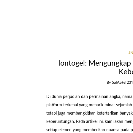
UN
Iontogel: Mengungkap 
Keb
By
SafASFsf231
Di dunia perjudian dan permainan angka, nama i
platform terkenal yang menarik minat sejumlah 
tetapi juga membangkitkan ketertarikan banya
keberuntungan. Pada artikel ini, kami akan me
setiap elemen yang memberikan nuansa pada 