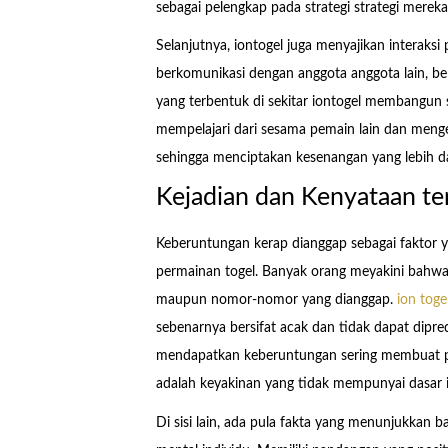
sebagai pelengkap pada strategi strategi mere
Selanjutnya, iontogel juga menyajikan interak
berkomunikasi dengan anggota anggota lain, ber
yang terbentuk di sekitar iontogel membangun 
mempelajari dari sesama pemain lain dan men
sehingga menciptakan kesenangan yang lebih da
Kejadian dan Kenyataan te
Keberuntungan kerap dianggap sebagai faktor y
permainan togel. Banyak orang meyakini bahwa k
maupun nomor-nomor yang dianggap.
ion toge
sebenarnya bersifat acak dan tidak dapat dipre
mendapatkan keberuntungan sering membuat pem
adalah keyakinan yang tidak mempunyai dasar i
Di sisi lain, ada pula fakta yang menunjukkan 