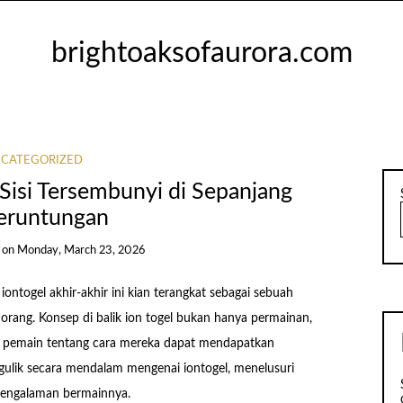
brightoaksofaurora.com
CATEGORIZED
Sisi Tersembunyi di Sepanjang
eruntungan
on
Monday, March 23, 2026
ontogel akhir-akhir ini kian terangkat sebagai sebuah
orang. Konsep di balik ion togel bukan hanya permainan,
k pemain tentang cara mereka dapat mendapatkan
ngulik secara mendalam mengenai iontogel, menelusuri
pengalaman bermainnya.