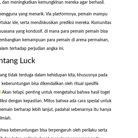
ka, dan meningkatkan kemungkinan mereka agar berhasil.
si pengguna yang menarik. Via platformnya, pemain mampu
tukar ide, serta mendiskusikan prediksi mereka. Komunitas
suasana yang kondusif, di mana para pemain pemain bisa
gembangkan kemampuan para pemain di arena permainan,
lam terhadap perjudian angka ini.
ntang Luck
ang tidak terduga dalam kehidupan kita, khususnya pada
eberuntungan bisa dikendalikan oleh ritual spesifik
l
Akan tetapi, penting untuk mengetahui bahwa hasil togel
diksi dengan kepastian. Mitos bahwa ada cara spesial untuk
ain berharap lebih lanjut, padahal sebenarnya itu hanya
lmiah.
bahwa keberuntungan bisa terpengaruh oleh perilaku serta