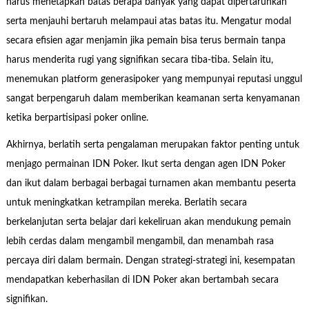
harus menetapkan batas berapa banyak yang dapat dipertaruhkan
serta menjauhi bertaruh melampaui atas batas itu. Mengatur modal
secara efisien agar menjamin jika pemain bisa terus bermain tanpa
harus menderita rugi yang signifikan secara tiba-tiba. Selain itu,
menemukan platform generasipoker yang mempunyai reputasi unggul
sangat berpengaruh dalam memberikan keamanan serta kenyamanan
ketika berpartisipasi poker online.
Akhirnya, berlatih serta pengalaman merupakan faktor penting untuk
menjago permainan IDN Poker. Ikut serta dengan agen IDN Poker
dan ikut dalam berbagai berbagai turnamen akan membantu peserta
untuk meningkatkan ketrampilan mereka. Berlatih secara
berkelanjutan serta belajar dari kekeliruan akan mendukung pemain
lebih cerdas dalam mengambil mengambil, dan menambah rasa
percaya diri dalam bermain. Dengan strategi-strategi ini, kesempatan
mendapatkan keberhasilan di IDN Poker akan bertambah secara
signifikan.