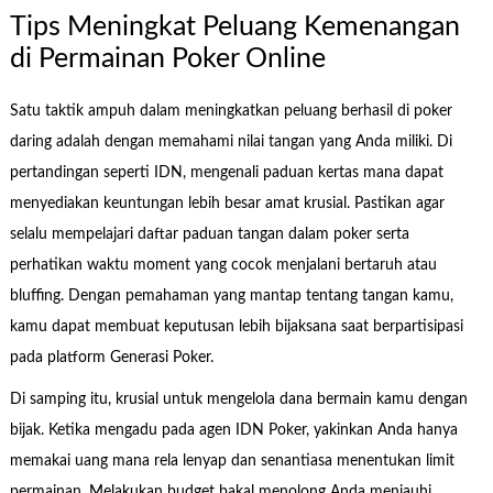
Tips Meningkat Peluang Kemenangan
di Permainan Poker Online
Satu taktik ampuh dalam meningkatkan peluang berhasil di poker
daring adalah dengan memahami nilai tangan yang Anda miliki. Di
pertandingan seperti IDN, mengenali paduan kertas mana dapat
menyediakan keuntungan lebih besar amat krusial. Pastikan agar
selalu mempelajari daftar paduan tangan dalam poker serta
perhatikan waktu moment yang cocok menjalani bertaruh atau
bluffing. Dengan pemahaman yang mantap tentang tangan kamu,
kamu dapat membuat keputusan lebih bijaksana saat berpartisipasi
pada platform Generasi Poker.
Di samping itu, krusial untuk mengelola dana bermain kamu dengan
bijak. Ketika mengadu pada agen IDN Poker, yakinkan Anda hanya
memakai uang mana rela lenyap dan senantiasa menentukan limit
permainan. Melakukan budget bakal menolong Anda menjauhi