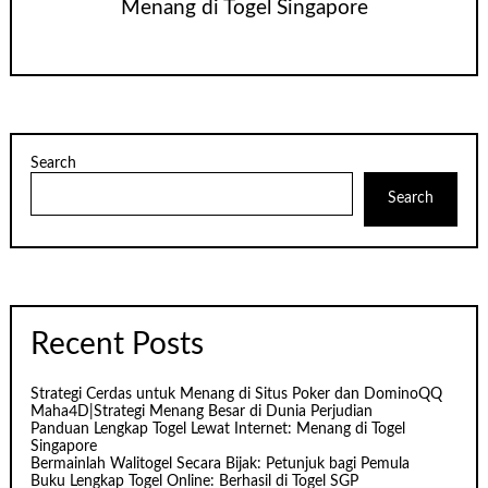
Menang di Togel Singapore
Search
Search
Recent Posts
Strategi Cerdas untuk Menang di Situs Poker dan DominoQQ
Maha4D|Strategi Menang Besar di Dunia Perjudian
Panduan Lengkap Togel Lewat Internet: Menang di Togel
Singapore
Bermainlah Walitogel Secara Bijak: Petunjuk bagi Pemula
Buku Lengkap Togel Online: Berhasil di Togel SGP