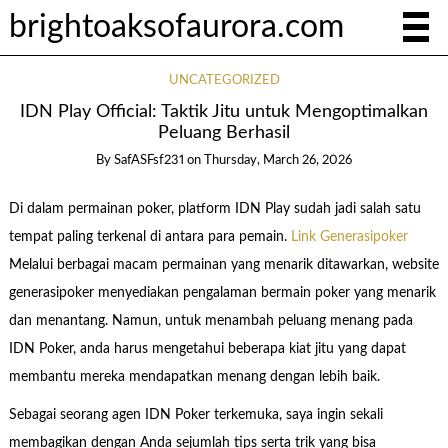
brightoaksofaurora.com
UNCATEGORIZED
IDN Play Official: Taktik Jitu untuk Mengoptimalkan
Peluang Berhasil
By
SafASFsf231
on
Thursday, March 26, 2026
Di dalam permainan poker, platform IDN Play sudah jadi salah satu
tempat paling terkenal di antara para pemain.
Link Generasipoker
Melalui berbagai macam permainan yang menarik ditawarkan, website
generasipoker menyediakan pengalaman bermain poker yang menarik
dan menantang. Namun, untuk menambah peluang menang pada
IDN Poker, anda harus mengetahui beberapa kiat jitu yang dapat
membantu mereka mendapatkan menang dengan lebih baik.
Sebagai seorang agen IDN Poker terkemuka, saya ingin sekali
membagikan dengan Anda sejumlah tips serta trik yang bisa