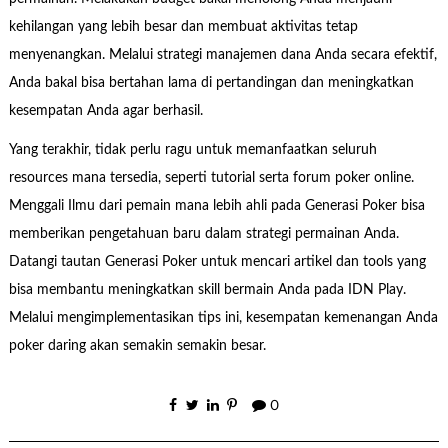
kehilangan yang lebih besar dan membuat aktivitas tetap
menyenangkan. Melalui strategi manajemen dana Anda secara efektif,
Anda bakal bisa bertahan lama di pertandingan dan meningkatkan
kesempatan Anda agar berhasil.
Yang terakhir, tidak perlu ragu untuk memanfaatkan seluruh
resources mana tersedia, seperti tutorial serta forum poker online.
Menggali Ilmu dari pemain mana lebih ahli pada Generasi Poker bisa
memberikan pengetahuan baru dalam strategi permainan Anda.
Datangi tautan Generasi Poker untuk mencari artikel dan tools yang
bisa membantu meningkatkan skill bermain Anda pada IDN Play.
Melalui mengimplementasikan tips ini, kesempatan kemenangan Anda
poker daring akan semakin semakin besar.
0