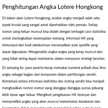
Penghitungan Angka Lotere Hongkong
Di dalam alam Lotere Hongkong, analisis angka menjadi salah satu
aspek krusial yang sangat amat diperhatikan oleh pemain. Setiap
nomor yang keluar muncul bisa diolah dengan berbagai cara statistika
untuk meningkatkan kesempatan menang. Informasi HK yang
terkumpul dari hasil sebelumnya menampilkan pola spesifik yang
dapat digunakan. Menganalisis angka-angka yang kerap muncul dan
yang tidak sering dapat membantu dalam menyusun strategi taruhan.
Di samping itu, para peserta kerap memakai numeral pribadi atau ilmu
angka sebagai bagian dari komponen dalam perhitungan sendiri.
Kombinasi antara informasi statistika dan insting sendiri bisa menjadi
menghasilkan nomor-nomor yang dianggap dianggap punya peluang
lebih besar agar keluar. Mengikuti pengeluaran HK teranyar dan
memprediksi angka yang akan muncul memerlukan kesabaran dan