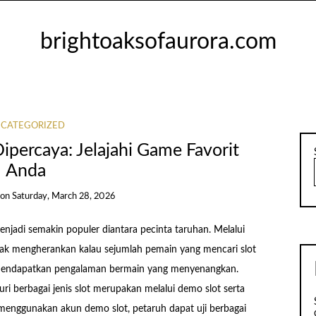
brightoaksofaurora.com
CATEGORIZED
ipercaya: Jelajahi Game Favorit
Anda
on
Saturday, March 28, 2026
enjadi semakin populer diantara pecinta taruhan. Melalui
dak mengherankan kalau sejumlah pemain yang mencari slot
mendapatkan pengalaman bermain yang menyenangkan.
ri berbagai jenis slot merupakan melalui demo slot serta
enggunakan akun demo slot, petaruh dapat uji berbagai