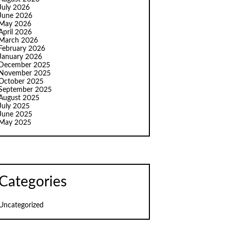
July 2026
June 2026
May 2026
April 2026
March 2026
February 2026
January 2026
December 2025
November 2025
October 2025
September 2025
August 2025
July 2025
June 2025
May 2025
Categories
Uncategorized