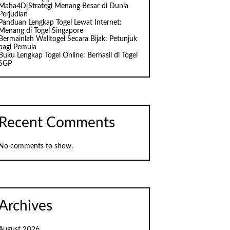
Maha4D|Strategi Menang Besar di Dunia
Perjudian
Panduan Lengkap Togel Lewat Internet:
Menang di Togel Singapore
Bermainlah Walitogel Secara Bijak: Petunjuk
bagi Pemula
Buku Lengkap Togel Online: Berhasil di Togel
SGP
Recent Comments
No comments to show.
Archives
August 2026