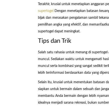
Terakhir, krusial untuk menetapkan anggaran pe
supertogel
Dengan menetapkan batasan keuang
bijak dan merasakan pengalaman sambil tekana
pemilihan angka yang efektif, dan memanfaatka
supertogel dapat meningkat.
Tips dan Trik
Salah satu rahasia untuk menang di supertogel
muncul. Sediakan waktu untuk mengamati hasil 
muncul serta kombinasi yang sangat sedikit ter
lebih terinformasi berdasarkan data yang dipe
Selain itu, krusial untuk menentukan batasan 
siapkan untuk bermain dalam sebuah dan janga
membantu Anda bermain dengan lebih nyaman t
idealnya menjadi sarana rekreasi, bukan sumber