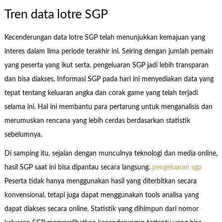
Tren data lotre SGP
Kecenderungan data lotre SGP telah menunjukkan kemajuan yang
interes dalam lima periode terakhir ini. Seiring dengan jumlah pemain
yang peserta yang ikut serta, pengeluaran SGP jadi lebih transparan
dan bisa diakses. Informasi SGP pada hari ini menyediakan data yang
tepat tentang keluaran angka dan corak game yang telah terjadi
selama ini. Hal ini membantu para pertarung untuk menganalisis dan
merumuskan rencana yang lebih cerdas berdasarkan statistik
sebelumnya.
Di samping itu, sejalan dengan munculnya teknologi dan media online,
hasil SGP saat ini bisa dipantau secara langsung.
pengeluaran sgp
Peserta tidak hanya menggunakan hasil yang diterbitkan secara
konvensional, tetapi juga dapat menggunakan tools analisa yang
dapat diakses secara online. Statistik yang dihimpun dari nomor