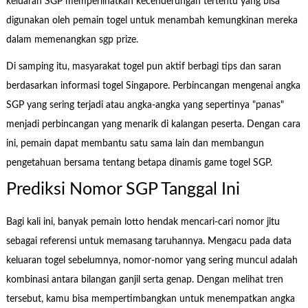
keluaran SGP memperlihatkan kecenderungan tertentu yang bisa
digunakan oleh pemain togel untuk menambah kemungkinan mereka
dalam memenangkan sgp prize.
Di samping itu, masyarakat togel pun aktif berbagi tips dan saran
berdasarkan informasi togel Singapore. Perbincangan mengenai angka
SGP yang sering terjadi atau angka-angka yang sepertinya "panas"
menjadi perbincangan yang menarik di kalangan peserta. Dengan cara
ini, pemain dapat membantu satu sama lain dan membangun
pengetahuan bersama tentang betapa dinamis game togel SGP.
Prediksi Nomor SGP Tanggal Ini
Bagi kali ini, banyak pemain lotto hendak mencari-cari nomor jitu
sebagai referensi untuk memasang taruhannya. Mengacu pada data
keluaran togel sebelumnya, nomor-nomor yang sering muncul adalah
kombinasi antara bilangan ganjil serta genap. Dengan melihat tren
tersebut, kamu bisa mempertimbangkan untuk menempatkan angka