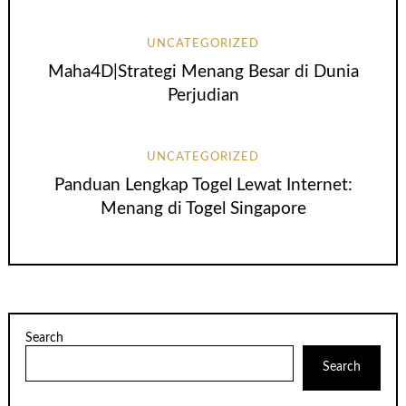
UNCATEGORIZED
Maha4D|Strategi Menang Besar di Dunia
Perjudian
UNCATEGORIZED
Panduan Lengkap Togel Lewat Internet:
Menang di Togel Singapore
Search
Search