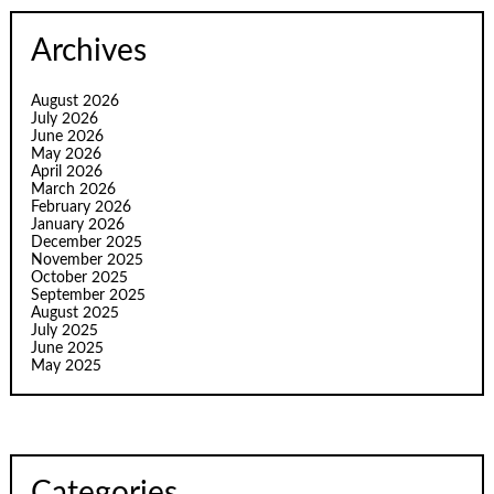
Archives
August 2026
July 2026
June 2026
May 2026
April 2026
March 2026
February 2026
January 2026
December 2025
November 2025
October 2025
September 2025
August 2025
July 2025
June 2025
May 2025
Categories