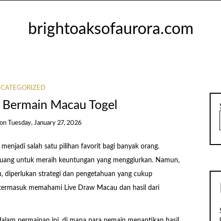
brightoaksofaurora.com
CATEGORIZED
s Bermain Macau Togel
on
Tuesday, January 27, 2026
enjadi salah satu pilihan favorit bagi banyak orang.
luang untuk meraih keuntungan yang menggiurkan. Namun,
, diperlukan strategi dan pengetahuan yang cukup
 termasuk memahami Live Draw Macau dan hasil dari
am permainan ini, di mana para pemain menantikan hasil