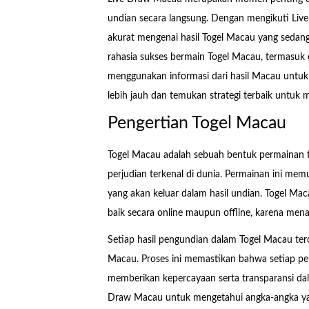
undian secara langsung. Dengan mengikuti Liv
akurat mengenai hasil Togel Macau yang sedang
rahasia sukses bermain Togel Macau, termasuk
menggunakan informasi dari hasil Macau untuk
lebih jauh dan temukan strategi terbaik untuk
Pengertian Togel Macau
Togel Macau adalah sebuah bentuk permainan te
perjudian terkenal di dunia. Permainan ini m
yang akan keluar dalam hasil undian. Togel Mac
baik secara online maupun offline, karena men
Setiap hasil pengundian dalam Togel Macau ter
Macau. Proses ini memastikan bahwa setiap pema
memberikan kepercayaan serta transparansi d
Draw Macau untuk mengetahui angka-angka ya