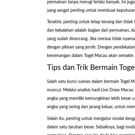
permainan tanpa merugi terlalu banyak. Ini ju
yang sangat penting untuk membuat keputusan
Terakhir, penting untuk tetap tenang dan tida
dan kekalahan adalah bagian dari permainan, da
yang sudah dirancang. Jika merasa tidak nyaman
dengan pikiran yang jernih. Dengan pendekata
kemenangan dalam Togel Macau akan semakin 
Tips dan Trik Bermain Tog
Salah satu kunci sukses dalam bermain Togel M
muncul. Melalui analisis hasil Live Draw Macau
angka yang memiliki kemungkinan lebih besar u
angka yang sering dan jarang keluar, untuk memb
Selain itu, penting untuk mengatur modal den
dalam satu taruhan besar. Sebaiknya, bagi mo