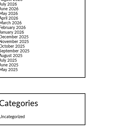
July 2026
June 2026
May 2026
April 2026
March 2026
February 2026
January 2026
December 2025
November 2025
October 2025
September 2025
August 2025
July 2025
June 2025
May 2025
Categories
Uncategorized