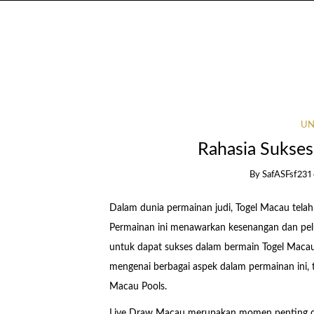
UN
Rahasia Sukse
By
SafASFsf231
Dalam dunia permainan judi, Togel Macau telah m
Permainan ini menawarkan kesenangan dan pe
untuk dapat sukses dalam bermain Togel Macau
mengenai berbagai aspek dalam permainan ini,
Macau Pools.
Live Draw Macau merupakan momen penting dal