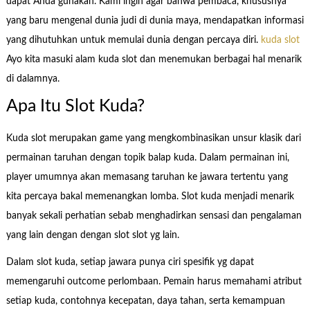
dapat Anda gunakan. Kami ingin agar bahwa pembaca, khususnya
yang baru mengenal dunia judi di dunia maya, mendapatkan informasi
yang dihutuhkan untuk memulai dunia dengan percaya diri.
kuda slot
Ayo kita masuki alam kuda slot dan menemukan berbagai hal menarik
di dalamnya.
Apa Itu Slot Kuda?
Kuda slot merupakan game yang mengkombinasikan unsur klasik dari
permainan taruhan dengan topik balap kuda. Dalam permainan ini,
player umumnya akan memasang taruhan ke jawara tertentu yang
kita percaya bakal memenangkan lomba. Slot kuda menjadi menarik
banyak sekali perhatian sebab menghadirkan sensasi dan pengalaman
yang lain dengan dengan slot slot yg lain.
Dalam slot kuda, setiap jawara punya ciri spesifik yg dapat
memengaruhi outcome perlombaan. Pemain harus memahami atribut
setiap kuda, contohnya kecepatan, daya tahan, serta kemampuan