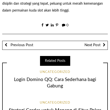
disiplin dan strategi yang tepat, peluang untuk meraih kemenangan
dalam permainan kuda slot akan lebih tinggi.
0
Previous Post
Next Post
Related Posts
UNCATEGORIZED
Login Domino QQ: Cara Sederhana bagi
Gabung
UNCATEGORIZED