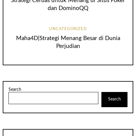
Strategi Cerdas untuk Menang di Situs Poker
dan DominoQQ
UNCATEGORIZED
Maha4D|Strategi Menang Besar di Dunia
Perjudian
Search
Search