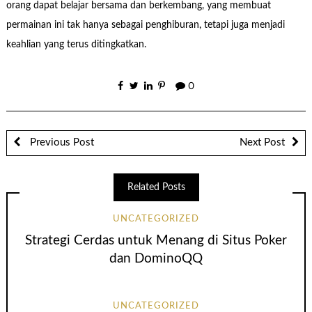
orang dapat belajar bersama dan berkembang, yang membuat
permainan ini tak hanya sebagai penghiburan, tetapi juga menjadi
keahlian yang terus ditingkatkan.
0
Previous Post
Next Post
Related Posts
UNCATEGORIZED
Strategi Cerdas untuk Menang di Situs Poker
dan DominoQQ
UNCATEGORIZED