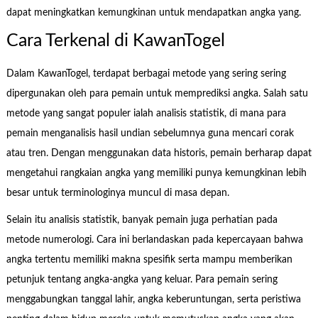
dapat meningkatkan kemungkinan untuk mendapatkan angka yang.
Cara Terkenal di KawanTogel
Dalam KawanTogel, terdapat berbagai metode yang sering sering
dipergunakan oleh para pemain untuk memprediksi angka. Salah satu
metode yang sangat populer ialah analisis statistik, di mana para
pemain menganalisis hasil undian sebelumnya guna mencari corak
atau tren. Dengan menggunakan data historis, pemain berharap dapat
mengetahui rangkaian angka yang memiliki punya kemungkinan lebih
besar untuk terminologinya muncul di masa depan.
Selain itu analisis statistik, banyak pemain juga perhatian pada
metode numerologi. Cara ini berlandaskan pada kepercayaan bahwa
angka tertentu memiliki makna spesifik serta mampu memberikan
petunjuk tentang angka-angka yang keluar. Para pemain sering
menggabungkan tanggal lahir, angka keberuntungan, serta peristiwa