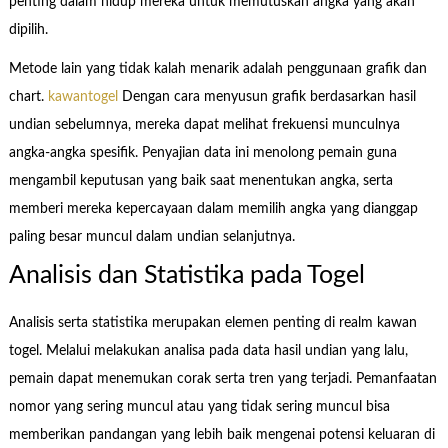
penting dalam hidup mereka untuk memutuskan angka yang akan
dipilih.
Metode lain yang tidak kalah menarik adalah penggunaan grafik dan
chart.
kawantogel
Dengan cara menyusun grafik berdasarkan hasil
undian sebelumnya, mereka dapat melihat frekuensi munculnya
angka-angka spesifik. Penyajian data ini menolong pemain guna
mengambil keputusan yang baik saat menentukan angka, serta
memberi mereka kepercayaan dalam memilih angka yang dianggap
paling besar muncul dalam undian selanjutnya.
Analisis dan Statistika pada Togel
Analisis serta statistika merupakan elemen penting di realm kawan
togel. Melalui melakukan analisa pada data hasil undian yang lalu,
pemain dapat menemukan corak serta tren yang terjadi. Pemanfaatan
nomor yang sering muncul atau yang tidak sering muncul bisa
memberikan pandangan yang lebih baik mengenai potensi keluaran di