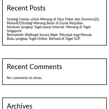
Recent Posts
Strategi Cerdas untuk Menang di Situs Poker dan DominoQQ
Maha4D|Strategi Menang Besar di Dunia Perjudian
Panduan Lengkap Togel Lewat Internet: Menang di Togel
Singapore
Bermainlah Walitogel Secara Bijak: Petunjuk bagi Pemula
Buku Lengkap Togel Online: Berhasil di Togel SGP
Recent Comments
No comments to show.
Archives