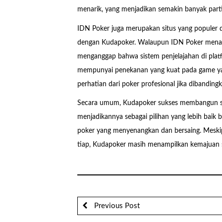
menarik, yang menjadikan semakin banyak parti
IDN Poker juga merupakan situs yang populer dar
dengan Kudapoker. Walaupun IDN Poker menaw
menganggap bahwa sistem penjelajahan di platfo
mempunyai penekanan yang kuat pada game yan
perhatian dari poker profesional jika dibandin
Secara umum, Kudapoker sukses membangun s
menjadikannya sebagai pilihan yang lebih baik
poker yang menyenangkan dan bersaing. Meski
tiap, Kudapoker masih menampilkan kemajuan se
Previous Post