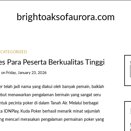
brightoaksofaurora.com
CATEGORIZED
 Para Peserta Berkualitas Tinggi
1
on
Friday, January 23, 2026
 telah jadi nama yang diakui oleh banyak pemain, baiklah
sebut menawarkan pengalaman bermain yang sangat seru
tuk pecinta poker di dalam Tanah Air. Melalui berbagai
rta IDNPlay, Kuda Poker berhasil menarik minat sejumlah
 yang mencari merasakan pengalaman permainan poker yang