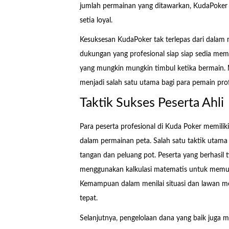
jumlah permainan yang ditawarkan, KudaPoker
setia loyal.
Kesuksesan KudaPoker tak terlepas dari dalam 
dukungan yang profesional siap siap sedia me
yang mungkin mungkin timbul ketika bermain. 
menjadi salah satu utama bagi para pemain prof
Taktik Sukses Peserta Ahli
Para peserta profesional di Kuda Poker memili
dalam permainan peta. Salah satu taktik utam
tangan dan peluang pot. Peserta yang berhasil 
menggunakan kalkulasi matematis untuk memutu
Kemampuan dalam menilai situasi dan lawan m
tepat.
Selanjutnya, pengelolaan dana yang baik juga m