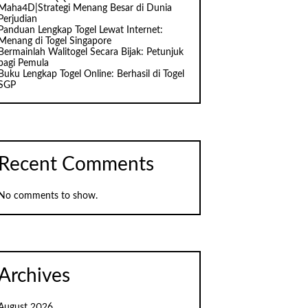
Maha4D|Strategi Menang Besar di Dunia
Perjudian
Panduan Lengkap Togel Lewat Internet:
Menang di Togel Singapore
Bermainlah Walitogel Secara Bijak: Petunjuk
bagi Pemula
Buku Lengkap Togel Online: Berhasil di Togel
SGP
Recent Comments
No comments to show.
Archives
August 2026