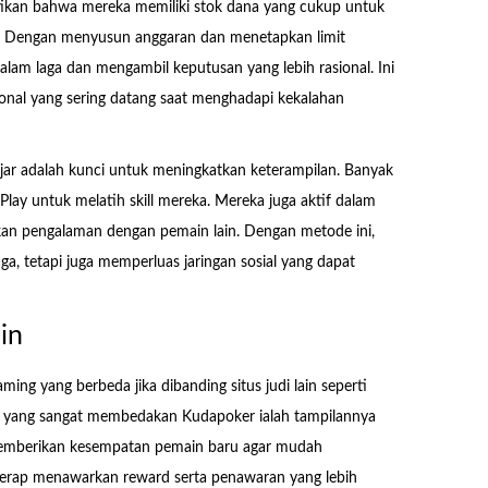
stikan bahwa mereka memiliki stok dana yang cukup untuk
Dengan menyusun anggaran dan menetapkan limit
lam laga dan mengambil keputusan yang lebih rasional. Ini
ional yang sering datang saat menghadapi kekalahan
elajar adalah kunci untuk meningkatkan keterampilan. Banyak
Play untuk melatih skill mereka. Mereka juga aktif dalam
an pengalaman dengan pemain lain. Dengan metode ini,
a, tetapi juga memperluas jaringan sosial yang dapat
in
ing yang berbeda jika dibanding situs judi lain seperti
tor yang sangat membedakan Kudapoker ialah tampilannya
memberikan kesempatan pemain baru agar mudah
 kerap menawarkan reward serta penawaran yang lebih