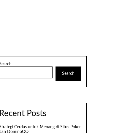
Search
Search
Recent Posts
Strategi Cerdas untuk Menang di Situs Poker
dan DominoQQ