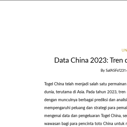
UN
Data China 2023: Tren 
By
SafASFsf231
Togel China telah menjadi salah satu permainan
dunia, terutama di Asia. Pada tahun 2023, tren
dengan munculnya berbagai prediksi dan analisi
mempengaruhi peluang dan strategi para pemain
mengenai data dan pengeluaran Togel China, se
wawasan bagi para pencinta toto China untuk 