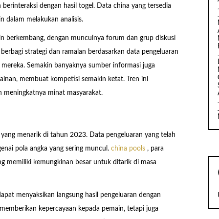
erinteraksi dengan hasil togel. Data china yang tersedia
 dalam melakukan analisis.
akin berkembang, dengan munculnya forum dan grup diskusi
n berbagi strategi dan ramalan berdasarkan data pengeluaran
a mereka. Semakin banyaknya sumber informasi juga
nan, membuat kompetisi semakin ketat. Tren ini
gan meningkatnya minat masyarakat.
n yang menarik di tahun 2023. Data pengeluaran yang telah
enai pola angka yang sering muncul.
china pools
, para
g memiliki kemungkinan besar untuk ditarik di masa
 dapat menyaksikan langsung hasil pengeluaran dengan
ya memberikan kepercayaan kepada pemain, tetapi juga