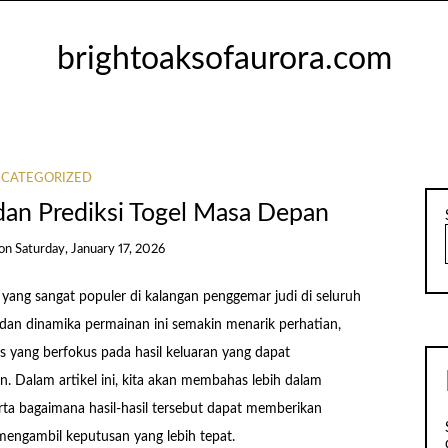
brightoaksofaurora.com
CATEGORIZED
dan Prediksi Togel Masa Depan
on
Saturday, January 17, 2026
 yang sangat populer di kalangan penggemar judi di seluruh
 dan dinamika permainan ini semakin menarik perhatian,
s yang berfokus pada hasil keluaran yang dapat
. Dalam artikel ini, kita akan membahas lebih dalam
rta bagaimana hasil-hasil tersebut dapat memberikan
mengambil keputusan yang lebih tepat.