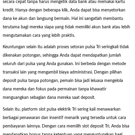
secara cepat tanpa harus mengetik data bank atau memakai kartu
kredit. Hanya dengan beberapa klik, Anda dapat bisa menyetorkan
dana ke akun dan langsung bermain. Hal ini sangatlah membantu
terutama bagi mereka siapa yang tidak memiliki akun bank atau lebih
mengutamakan cara yang lebih praktis.
Keuntungan selain itu adalah proses setoran pulsa Tri seringkali tidak
dikenakan potongan, sehingga Anda dapat mendapatkan jumlah
seluruh dari pulsa yang Anda gunakan. Ini berbeda dengan metode
transaksi lain yang mengambil biaya administrasi. Dengan pilihan
deposit pulsa tanpa potongan, pemain bisa jadi leluasa mengelola
dana mereka dan fokus pada permainan tanpa khawatir
menguangkan sebagian dana mereka saat deposit.
Selain itu, platform slot pulsa elektrik Tri sering kali menawarkan
berbagai penawaran dan insentif menarik yang tersedia untuk cara
pembayaran lainnya. Dengan cara memilih slot deposit Tri, Anda bisa
mendapatkan bonus tanpa ketentuan yang menguntungkan bagi