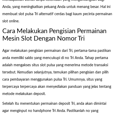
Anda, yang meningkatkan peluang Anda untuk menang besar. Hal ini
membuat slot pulsa Tri alternatif cerdas bagi kaum pecinta permainan
slot online.
Cara Melakukan Pengisian Permainan
Mesin Slot Dengan Nomor Tri
Agar melakukan pengisian permainan dari Tri, pertama-tama pastikan
anda memiliki saldo yang mencukupi di no Tri Anda. Tahap pertama
adalah mengakses situs slot pulsa yang menerima metode transaksi
tersebut. Kemudian selanjutnya, temukan pilihan pengisian dan pilih
cara pembayaran menggunakan pulsa Tri. Umumnya, situs yang
terpercaya terpercaya akan menyediakan panduan yang jelas tentang
metode melakukan deposit.
Setelah itu menentukan permainan deposit Tri, anda akan dimintai
agar menginput no handphone Tri Anda. Pastikanlah no yang