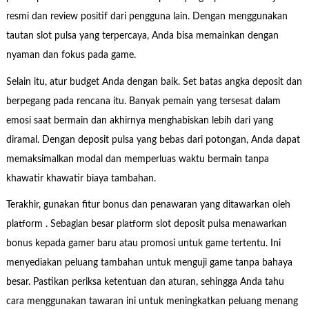
resmi dan review positif dari pengguna lain. Dengan menggunakan
tautan slot pulsa yang terpercaya, Anda bisa memainkan dengan
nyaman dan fokus pada game.
Selain itu, atur budget Anda dengan baik. Set batas angka deposit dan
berpegang pada rencana itu. Banyak pemain yang tersesat dalam
emosi saat bermain dan akhirnya menghabiskan lebih dari yang
diramal. Dengan deposit pulsa yang bebas dari potongan, Anda dapat
memaksimalkan modal dan memperluas waktu bermain tanpa
khawatir khawatir biaya tambahan.
Terakhir, gunakan fitur bonus dan penawaran yang ditawarkan oleh
platform . Sebagian besar platform slot deposit pulsa menawarkan
bonus kepada gamer baru atau promosi untuk game tertentu. Ini
menyediakan peluang tambahan untuk menguji game tanpa bahaya
besar. Pastikan periksa ketentuan dan aturan, sehingga Anda tahu
cara menggunakan tawaran ini untuk meningkatkan peluang menang