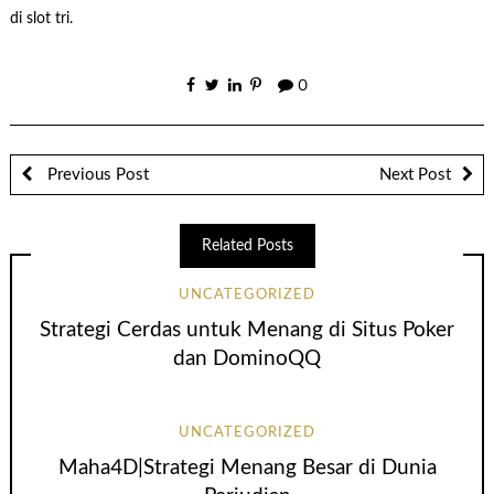
di slot tri.
0
Previous Post
Next Post
Related Posts
UNCATEGORIZED
Strategi Cerdas untuk Menang di Situs Poker
dan DominoQQ
UNCATEGORIZED
Maha4D|Strategi Menang Besar di Dunia