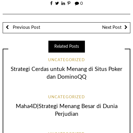
0
Previous Post
Next Post
Related Posts
UNCATEGORIZED
Strategi Cerdas untuk Menang di Situs Poker
dan DominoQQ
UNCATEGORIZED
Maha4D|Strategi Menang Besar di Dunia
Perjudian