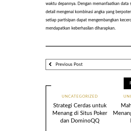
waktu depannya. Dengan memanfaatkan data syd
detail mengenai kombinasi angka yang berpoten
setiap partisipan dapat mengembangkan kecer
mendapatkan keberhasilan diharapkan.
Previous Post
UNCATEGORIZED
UN
Strategi Cerdas untuk
Mah
Menang di Situs Poker
Menang
dan DominoQQ