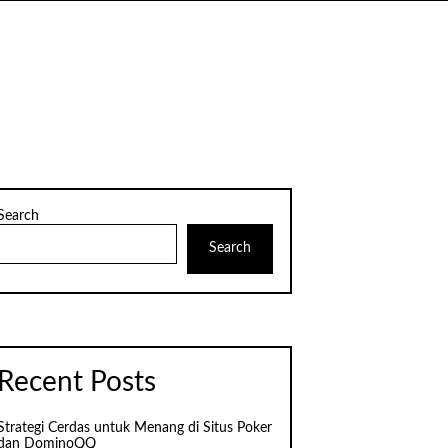
Search
Search
Recent Posts
Strategi Cerdas untuk Menang di Situs Poker
dan DominoQQ