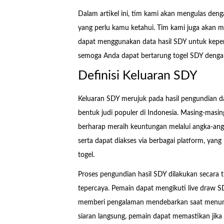
Dalam artikel ini, tim kami akan mengulas den
yang perlu kamu ketahui. Tim kami juga akan
dapat menggunakan data hasil SDY untuk kepen
semoga Anda dapat bertarung togel SDY dengan 
Definisi Keluaran SDY
Keluaran SDY merujuk pada hasil pengundian d
bentuk judi populer di Indonesia. Masing-masi
berharap meraih keuntungan melalui angka-angk
serta dapat diakses via berbagai platform, y
togel.
Proses pengundian hasil SDY dilakukan secara 
tepercaya. Pemain dapat mengikuti live draw S
memberi pengalaman mendebarkan saat menung
siaran langsung, pemain dapat memastikan jika se