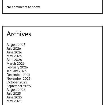
No comments to show.
Archives
August 2026
July 2026
June 2026
May 2026
April 2026
March 2026
February 2026
January 2026
December 2025
November 2025
October 2025
September 2025
August 2025
July 2025
June 2025
May 2025