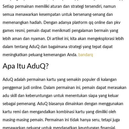
Setiap permainan memiliki aturan dan strategi tersendiri, namun
semua menawarkan kesempatan untuk bersenang-senang dan
memenangkan hadiah. Dengan adanya platform qq online dan pkv
games resmi, pemain dapat menikmati pengalaman bermain yang
lebih aman dan nyaman. Di artikel ini, kita akan mengeksplorasi lebih
dalam tentang AduQ dan bagaimana strategi yang tepat dapat
meningkatkan peluang kemenangan Anda.
bandarq
Apa Itu AduQ?
AduQ adalah permainan kartu yang semakin populer di kalangan
penggemar judi online. Dalam permainan ini, pemain dapat merasakan
adu skill dan keberuntungan untuk menentukan siapa yang keluar
sebagai pemenang. AduQ biasanya dimainkan dengan menggunakan
kartu remi dan mengandalkan kombinasi kartu yang dimiliki oleh
masing-masing pemain. Permainan ini tidak hanya seru, tetapi juga
menawarkan peluang untuk mendapatkan keuntungan finansial.