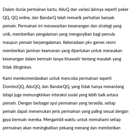
Dalam dunia permainan kartu, AduQ dan variasi lainnya seperti poker
QQ, QQ online, dan BandarQ telah menarik perhatian banyak
pemain. Permainan ini menawarkan kesenangan dan strategi yang
unik, memberikan pengalaman yang mengasyikan bagi pemula
maupun pemain berpengalaman. Keberadaan pkv games resmi
memberikan jaminan keamanan yang diperlukan untuk merasakan
kesenangan dalam bermain tanpa khawatir tentang masalah yang
tidak diinginkan.
Kami merekomendasikan untuk mencoba permainan seperti
DominoQQ, AduQQ, dan BandarQQ, yang tidak hanya menantang
tetapi juga memungkinkan interaksi sosial yang lebih baik antara
pemain. Dengan berbagai opsi permainan yang tersedia, setiap
pemain dapat menemukan jenis permainan yang paling sesuai dengan
gaya bermain mereka. Mengambil waktu untuk memahami setiap
permainan akan meningkatkan peluang menang dan memberikan