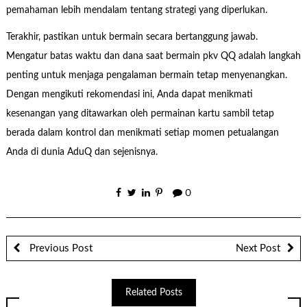
pemahaman lebih mendalam tentang strategi yang diperlukan.
Terakhir, pastikan untuk bermain secara bertanggung jawab.
Mengatur batas waktu dan dana saat bermain pkv QQ adalah langkah
penting untuk menjaga pengalaman bermain tetap menyenangkan.
Dengan mengikuti rekomendasi ini, Anda dapat menikmati
kesenangan yang ditawarkan oleh permainan kartu sambil tetap
berada dalam kontrol dan menikmati setiap momen petualangan
Anda di dunia AduQ dan sejenisnya.
0
Previous Post
Next Post
Related Posts