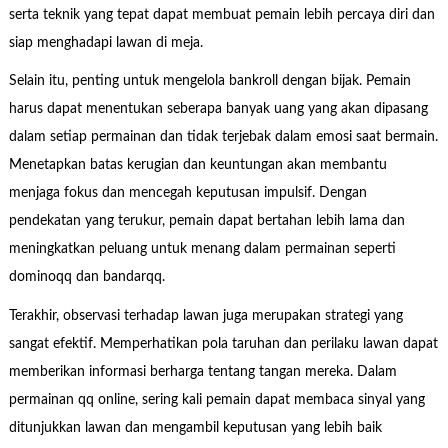
serta teknik yang tepat dapat membuat pemain lebih percaya diri dan
siap menghadapi lawan di meja.
Selain itu, penting untuk mengelola bankroll dengan bijak. Pemain
harus dapat menentukan seberapa banyak uang yang akan dipasang
dalam setiap permainan dan tidak terjebak dalam emosi saat bermain.
Menetapkan batas kerugian dan keuntungan akan membantu
menjaga fokus dan mencegah keputusan impulsif. Dengan
pendekatan yang terukur, pemain dapat bertahan lebih lama dan
meningkatkan peluang untuk menang dalam permainan seperti
dominoqq dan bandarqq.
Terakhir, observasi terhadap lawan juga merupakan strategi yang
sangat efektif. Memperhatikan pola taruhan dan perilaku lawan dapat
memberikan informasi berharga tentang tangan mereka. Dalam
permainan qq online, sering kali pemain dapat membaca sinyal yang
ditunjukkan lawan dan mengambil keputusan yang lebih baik