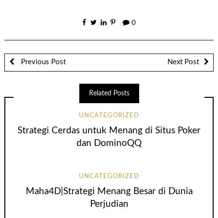
0
Previous Post
Next Post
Related Posts
UNCATEGORIZED
Strategi Cerdas untuk Menang di Situs Poker
dan DominoQQ
UNCATEGORIZED
Maha4D|Strategi Menang Besar di Dunia
Perjudian