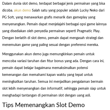
Dalam dunia slot demo, terdapat berbagai jenis permainan yang bisa
dicoba.
akun demo
Salah satu yang populer adalah Lucky Neko dari
PG Soft, yang menawarkan grafis menarik dan gameplay yang
menyenangkan. Pemain dapat menjelajahi berbagai opsi game lainnya
yang disediakan oleh penyedia permainan seperti Pragmatic Play.
Dengan berlatih di slot demo, pemain dapat mengasah strategi dan
menemukan game yang paling sesuai dengan preferensi mereka.
Menggunakan akun demo juga memungkinkan pemain untuk
mencoba variasi taruhan dan fitur bonus yang ada. Dengan cara ini,
pemain dapat belajar bagaimana memaksimalkan potensi
kemenangan dan memahami kapan waktu yang tepat untuk
meningkatkan taruhan. Semua ini menjadikan pengalaman bermain
slot lebih menyenangkan dan informatif, sehingga pemain siap untuk
menghadapi tantangan di permainan slot dengan uang asli.
Tips Memenangkan Slot Demo