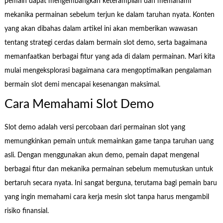
pemain dapat mengembangkan keterampilan dan memahami
mekanika permainan sebelum terjun ke dalam taruhan nyata. Konten
yang akan dibahas dalam artikel ini akan memberikan wawasan
tentang strategi cerdas dalam bermain slot demo, serta bagaimana
memanfaatkan berbagai fitur yang ada di dalam permainan. Mari kita
mulai mengeksplorasi bagaimana cara mengoptimalkan pengalaman
bermain slot demi mencapai kesenangan maksimal.
Cara Memahami Slot Demo
Slot demo adalah versi percobaan dari permainan slot yang
memungkinkan pemain untuk memainkan game tanpa taruhan uang
asli. Dengan menggunakan akun demo, pemain dapat mengenal
berbagai fitur dan mekanika permainan sebelum memutuskan untuk
bertaruh secara nyata. Ini sangat berguna, terutama bagi pemain baru
yang ingin memahami cara kerja mesin slot tanpa harus mengambil
risiko finansial.