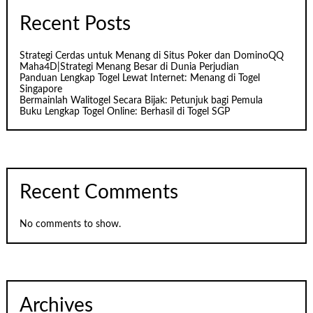
Recent Posts
Strategi Cerdas untuk Menang di Situs Poker dan DominoQQ
Maha4D|Strategi Menang Besar di Dunia Perjudian
Panduan Lengkap Togel Lewat Internet: Menang di Togel
Singapore
Bermainlah Walitogel Secara Bijak: Petunjuk bagi Pemula
Buku Lengkap Togel Online: Berhasil di Togel SGP
Recent Comments
No comments to show.
Archives