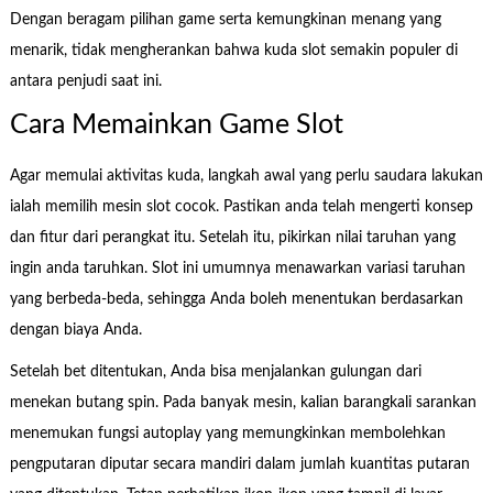
Dengan beragam pilihan game serta kemungkinan menang yang
menarik, tidak mengherankan bahwa kuda slot semakin populer di
antara penjudi saat ini.
Cara Memainkan Game Slot
Agar memulai aktivitas kuda, langkah awal yang perlu saudara lakukan
ialah memilih mesin slot cocok. Pastikan anda telah mengerti konsep
dan fitur dari perangkat itu. Setelah itu, pikirkan nilai taruhan yang
ingin anda taruhkan. Slot ini umumnya menawarkan variasi taruhan
yang berbeda-beda, sehingga Anda boleh menentukan berdasarkan
dengan biaya Anda.
Setelah bet ditentukan, Anda bisa menjalankan gulungan dari
menekan butang spin. Pada banyak mesin, kalian barangkali sarankan
menemukan fungsi autoplay yang memungkinkan membolehkan
pengputaran diputar secara mandiri dalam jumlah kuantitas putaran