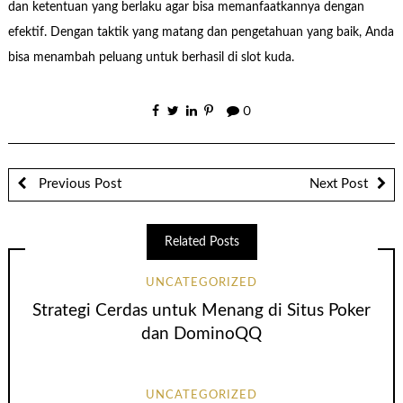
dan ketentuan yang berlaku agar bisa memanfaatkannya dengan
efektif. Dengan taktik yang matang dan pengetahuan yang baik, Anda
bisa menambah peluang untuk berhasil di slot kuda.
0
Previous Post
Next Post
Related Posts
UNCATEGORIZED
Strategi Cerdas untuk Menang di Situs Poker
dan DominoQQ
UNCATEGORIZED