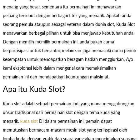
menang yang besar, sementara itu permainan ini menawarkan
peluang tersebut dengan berbagai fitur yang menarik. Apakah anda
seorang pemula ataupun sebagai veteran dalam dunia slot, Kuda Slot
menawarkan berbagai pilihan untuk bisa menjawab kebutuhan anda.
Dengan memilih memilih permainan ini, anda bukan cuma
berpartisipasi untuk bersantai, melainkan juga memasuki dunia penuh
kesempatan untuk mendapatkan beragam hadiah menggiurkan. Ayo
kami eksplorasi lebih dalam mengenai cara memaksimalkan
permainan ini dan mendapatkan keuntungan maksimal.
Apa itu Kuda Slot?
Kuda slot adalah sebuah permainan judi yang mana menggabungkan
unsur tradisional dari permainan slot dengan tema kuda yang
menarik.
kuda slot
Di dalam permainan ini, pemain dapat
memutuskan bermacam-macam mesin slot yang terinspirasi oleh
lomba kuda, dengan grafik dan suara yang akan menciptakan suasana