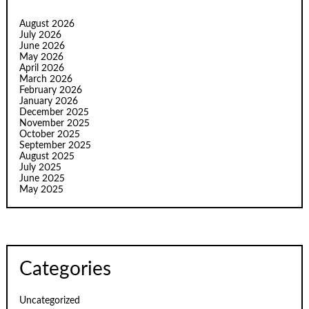
August 2026
July 2026
June 2026
May 2026
April 2026
March 2026
February 2026
January 2026
December 2025
November 2025
October 2025
September 2025
August 2025
July 2025
June 2025
May 2025
Categories
Uncategorized