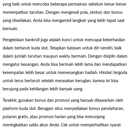
yang baik untuk mencoba beberapa permainan sebelum benar-benar
menempatkan taruhan. Dengan mengenali pola, simbol, dan bonus
yang disediakan, Anda bisa mengambil langkah yang lebih tepat saat
bermain.
Pengelolaan bankroll juga adalah kunci untuk mencapai keberhasilan
dalam bertaruh kuda slot. Tetapkan batasan untuk diri sendiri, baik
dalam jumlah taruhan maupun waktu bermain. Dengan disiplin dalam
mengatur keuangan, Anda bisa bermain lebih lama dan mendapatkan
kesempatan lebih besar untuk memenangkan hadiah. Hindari tergoda
untuk terus bertaruh setelah merasakan kerugian, karena ini bisa
berujung pada kehilangan lebih banyak uang.
Terakhir, gunakan bonus dan promosi yang banyak ditawarkan oleh
platform kuda slot. Beragam situs menyediakan bonus pendaftaran,
putaran gratis, atau promosi harian yang bisa menunjang
meningkatkan saldo akun Anda. Cek untuk memperhatikan syarat