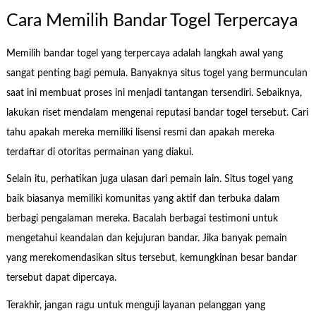
Cara Memilih Bandar Togel Terpercaya
Memilih bandar togel yang terpercaya adalah langkah awal yang
sangat penting bagi pemula. Banyaknya situs togel yang bermunculan
saat ini membuat proses ini menjadi tantangan tersendiri. Sebaiknya,
lakukan riset mendalam mengenai reputasi bandar togel tersebut. Cari
tahu apakah mereka memiliki lisensi resmi dan apakah mereka
terdaftar di otoritas permainan yang diakui.
Selain itu, perhatikan juga ulasan dari pemain lain. Situs togel yang
baik biasanya memiliki komunitas yang aktif dan terbuka dalam
berbagi pengalaman mereka. Bacalah berbagai testimoni untuk
mengetahui keandalan dan kejujuran bandar. Jika banyak pemain
yang merekomendasikan situs tersebut, kemungkinan besar bandar
tersebut dapat dipercaya.
Terakhir, jangan ragu untuk menguji layanan pelanggan yang