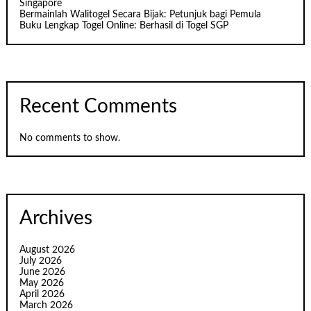
Singapore
Bermainlah Walitogel Secara Bijak: Petunjuk bagi Pemula
Buku Lengkap Togel Online: Berhasil di Togel SGP
Recent Comments
No comments to show.
Archives
August 2026
July 2026
June 2026
May 2026
April 2026
March 2026