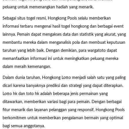
peluang untuk memenangkan hadiah yang menarik.
Sebagai situs togel resmi, Hongkong Pools selalu memberikan
informasi terbaru mengenai hasil togel hongkong dan berbagai event
lainnya. Pemain dapat mengakses data dan statistik yang akurat, yang
membantu mereka dalam menganalisis pola dan membuat keputusan
taruhan yang lebih baik. Dengan demikian, para wargatoto dapat
memanfaatkan informasi ini untuk meningkatkan peluang mereka
dalam meraih kemenangan.
Dalam dunia taruhan, Hongkong Lotto menjadi salah satu yang paling
dicari karena banyaknya prediksi dan strategi yang dapat diterapkan.
Lotto hk dan toto hk adalah beberapa jenis permainan yang
ditawarkan, memberikan variasi bagi para pemain. Dengan berbagai
fitur menarik dan layanan pelanggan yang responsif, Hongkong Pools
berkomitmen untuk memberikan pengalaman bermain yang optimal
bagi semua anggotanya.