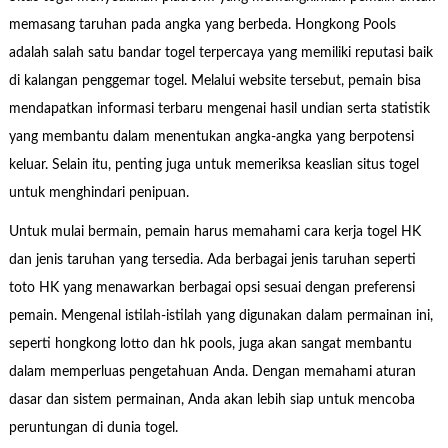
memasang taruhan pada angka yang berbeda. Hongkong Pools
adalah salah satu bandar togel terpercaya yang memiliki reputasi baik
di kalangan penggemar togel. Melalui website tersebut, pemain bisa
mendapatkan informasi terbaru mengenai hasil undian serta statistik
yang membantu dalam menentukan angka-angka yang berpotensi
keluar. Selain itu, penting juga untuk memeriksa keaslian situs togel
untuk menghindari penipuan.
Untuk mulai bermain, pemain harus memahami cara kerja togel HK
dan jenis taruhan yang tersedia. Ada berbagai jenis taruhan seperti
toto HK yang menawarkan berbagai opsi sesuai dengan preferensi
pemain. Mengenal istilah-istilah yang digunakan dalam permainan ini,
seperti hongkong lotto dan hk pools, juga akan sangat membantu
dalam memperluas pengetahuan Anda. Dengan memahami aturan
dasar dan sistem permainan, Anda akan lebih siap untuk mencoba
peruntungan di dunia togel.