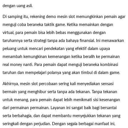
dengan uang asli.
Di samping itu, rekening demo mesin slot memungkinkan pemain agar
menguji coba beraneka taktik game. Ketika memainkan dengan
virtual, para pemain bisa lebih bebas menggunakan dengan
taruhannya serta strategi tanpa ada bahaya finansial. Ini menawarkan
peluang untuk mencari pendekatan yang efektif dalam upaya
menambah kemungkinan kemenangan ketika beralih ke permainan
real money nanti. Para pemain dapat menguji beraneka kombinasi
taruhan dan mempelajari polanya yang akan timbul di dalam game.
Akhirnya, mesin slot percobaan sering kali menyediakan sensasi
bermain yang menghibur serta tanpa ada tekanan. Tanpa tekanan
untuk menang, para pemain dapat lebih menikmati sisi kesenangan
dari permainan permainan. Layanan ini sangat baik bagi bersantai
serta berbahagia, dan dapat membantu menyejukkan tekanan yang
seringkali dengan perjudian. Dengan segala berbagai manfaat ini,