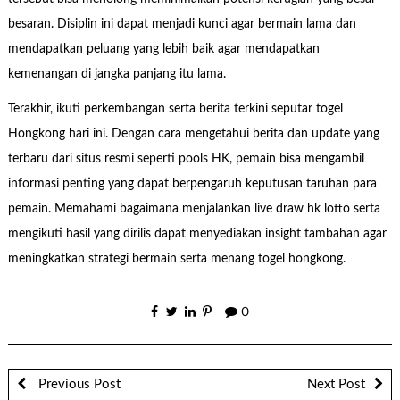
besaran. Disiplin ini dapat menjadi kunci agar bermain lama dan
mendapatkan peluang yang lebih baik agar mendapatkan
kemenangan di jangka panjang itu lama.
Terakhir, ikuti perkembangan serta berita terkini seputar togel
Hongkong hari ini. Dengan cara mengetahui berita dan update yang
terbaru dari situs resmi seperti pools HK, pemain bisa mengambil
informasi penting yang dapat berpengaruh keputusan taruhan para
pemain. Memahami bagaimana menjalankan live draw hk lotto serta
mengikuti hasil yang dirilis dapat menyediakan insight tambahan agar
meningkatkan strategi bermain serta menang togel hongkong.
0
Previous Post
Next Post