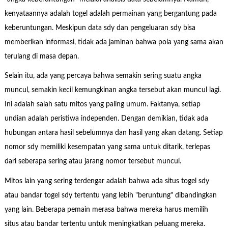
kenyataannya adalah togel adalah permainan yang bergantung pada
keberuntungan. Meskipun data sdy dan pengeluaran sdy bisa
memberikan informasi, tidak ada jaminan bahwa pola yang sama akan
terulang di masa depan.
Selain itu, ada yang percaya bahwa semakin sering suatu angka
muncul, semakin kecil kemungkinan angka tersebut akan muncul lagi.
Ini adalah salah satu mitos yang paling umum. Faktanya, setiap
undian adalah peristiwa independen. Dengan demikian, tidak ada
hubungan antara hasil sebelumnya dan hasil yang akan datang. Setiap
nomor sdy memiliki kesempatan yang sama untuk ditarik, terlepas
dari seberapa sering atau jarang nomor tersebut muncul.
Mitos lain yang sering terdengar adalah bahwa ada situs togel sdy
atau bandar togel sdy tertentu yang lebih "beruntung" dibandingkan
yang lain. Beberapa pemain merasa bahwa mereka harus memilih
situs atau bandar tertentu untuk meningkatkan peluang mereka.