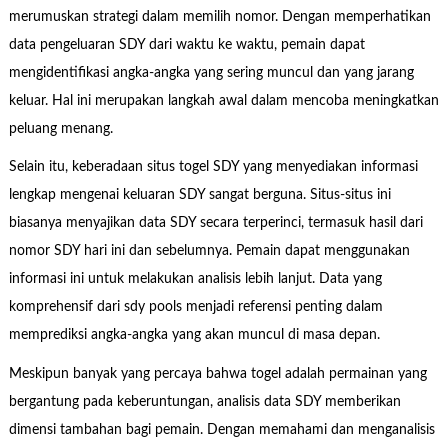
merumuskan strategi dalam memilih nomor. Dengan memperhatikan
data pengeluaran SDY dari waktu ke waktu, pemain dapat
mengidentifikasi angka-angka yang sering muncul dan yang jarang
keluar. Hal ini merupakan langkah awal dalam mencoba meningkatkan
peluang menang.
Selain itu, keberadaan situs togel SDY yang menyediakan informasi
lengkap mengenai keluaran SDY sangat berguna. Situs-situs ini
biasanya menyajikan data SDY secara terperinci, termasuk hasil dari
nomor SDY hari ini dan sebelumnya. Pemain dapat menggunakan
informasi ini untuk melakukan analisis lebih lanjut. Data yang
komprehensif dari sdy pools menjadi referensi penting dalam
memprediksi angka-angka yang akan muncul di masa depan.
Meskipun banyak yang percaya bahwa togel adalah permainan yang
bergantung pada keberuntungan, analisis data SDY memberikan
dimensi tambahan bagi pemain. Dengan memahami dan menganalisis