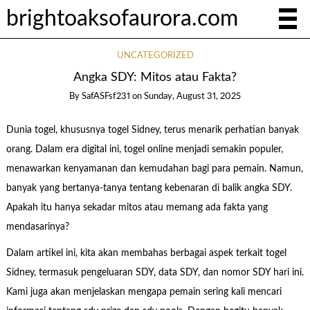
brightoaksofaurora.com
UNCATEGORIZED
Angka SDY: Mitos atau Fakta?
By
SafASFsf231
on
Sunday, August 31, 2025
Dunia togel, khususnya togel Sidney, terus menarik perhatian banyak
orang. Dalam era digital ini, togel online menjadi semakin populer,
menawarkan kenyamanan dan kemudahan bagi para pemain. Namun,
banyak yang bertanya-tanya tentang kebenaran di balik angka SDY.
Apakah itu hanya sekadar mitos atau memang ada fakta yang
mendasarinya?
Dalam artikel ini, kita akan membahas berbagai aspek terkait togel
Sidney, termasuk pengeluaran SDY, data SDY, dan nomor SDY hari ini.
Kami juga akan menjelaskan mengapa pemain sering kali mencari