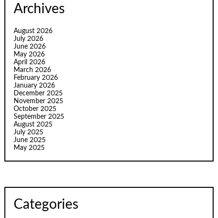
Archives
August 2026
July 2026
June 2026
May 2026
April 2026
March 2026
February 2026
January 2026
December 2025
November 2025
October 2025
September 2025
August 2025
July 2025
June 2025
May 2025
Categories