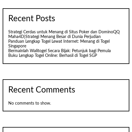
Recent Posts
Strategi Cerdas untuk Menang di Situs Poker dan DominoQQ
Maha4D|Strategi Menang Besar di Dunia Perjudian
Panduan Lengkap Togel Lewat Internet: Menang di Togel
Singapore
Bermainlah Walitogel Secara Bijak: Petunjuk bagi Pemula
Buku Lengkap Togel Online: Berhasil di Togel SGP
Recent Comments
No comments to show.