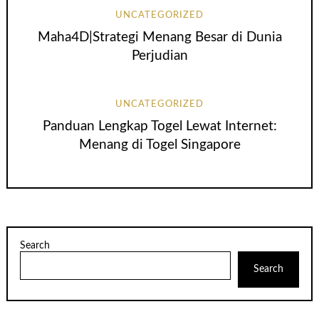
UNCATEGORIZED
Maha4D|Strategi Menang Besar di Dunia
Perjudian
UNCATEGORIZED
Panduan Lengkap Togel Lewat Internet:
Menang di Togel Singapore
Search
Search