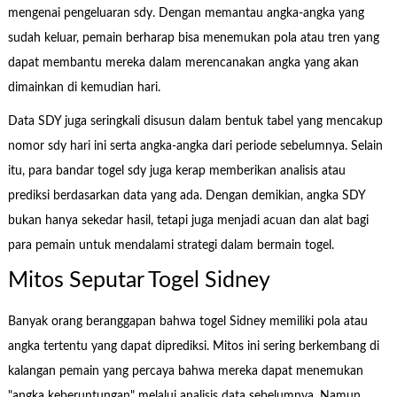
mengenai pengeluaran sdy. Dengan memantau angka-angka yang
sudah keluar, pemain berharap bisa menemukan pola atau tren yang
dapat membantu mereka dalam merencanakan angka yang akan
dimainkan di kemudian hari.
Data SDY juga seringkali disusun dalam bentuk tabel yang mencakup
nomor sdy hari ini serta angka-angka dari periode sebelumnya. Selain
itu, para bandar togel sdy juga kerap memberikan analisis atau
prediksi berdasarkan data yang ada. Dengan demikian, angka SDY
bukan hanya sekedar hasil, tetapi juga menjadi acuan dan alat bagi
para pemain untuk mendalami strategi dalam bermain togel.
Mitos Seputar Togel Sidney
Banyak orang beranggapan bahwa togel Sidney memiliki pola atau
angka tertentu yang dapat diprediksi. Mitos ini sering berkembang di
kalangan pemain yang percaya bahwa mereka dapat menemukan
"angka keberuntungan" melalui analisis data sebelumnya. Namun,