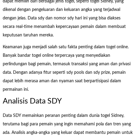
dapat memilih dari berbagai jenis togel, seperti togel Sidney, yang
dikenal dengan pengeluaran dan keluaran angka yang terjadwal
dengan jelas. Data sdy dan nomor sdy hari ini yang bisa diakses
secara real-time menambah kepercayaan pemain dalam membuat
keputusan taruhan mereka.
Keamanan juga menjadi salah satu fakta penting dalam togel online.
Banyak bandar togel online terpercaya yang menyediakan
perlindungan bagi pemain, termasuk transaksi yang aman dan privasi
data. Dengan adanya fitur seperti sdy pools dan sdy prize, pemain
dapat lebih merasa aman dan nyaman saat berpartisipasi dalam
permainan ini.
Analisis Data SDY
Data SDY memainkan peranan penting dalam dunia togel Sidney,
terutama bagi para pemain yang ingin memahami pola dan tren yang
ada. Analisis angka-angka yang keluar dapat membantu pemain untuk