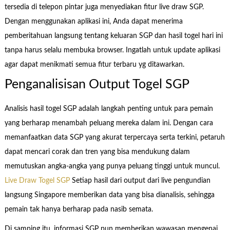
tersedia di telepon pintar juga menyediakan fitur live draw SGP.
Dengan menggunakan aplikasi ini, Anda dapat menerima
pemberitahuan langsung tentang keluaran SGP dan hasil togel hari ini
tanpa harus selalu membuka browser. Ingatlah untuk update aplikasi
agar dapat menikmati semua fitur terbaru yg ditawarkan.
Penganalisisan Output Togel SGP
Analisis hasil togel SGP adalah langkah penting untuk para pemain
yang berharap menambah peluang mereka dalam ini. Dengan cara
memanfaatkan data SGP yang akurat terpercaya serta terkini, petaruh
dapat mencari corak dan tren yang bisa mendukung dalam
memutuskan angka-angka yang punya peluang tinggi untuk muncul.
Live Draw Togel SGP
Setiap hasil dari output dari live pengundian
langsung Singapore memberikan data yang bisa dianalisis, sehingga
pemain tak hanya berharap pada nasib semata.
Di samping itu, informasi SGP pun memberikan wawasan mengenai