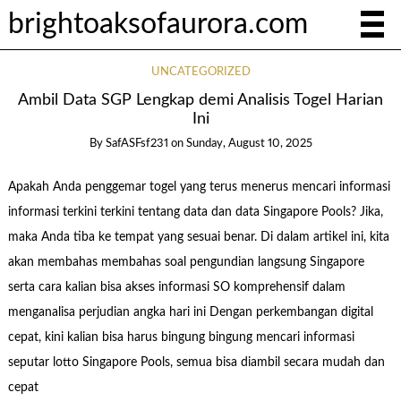
brightoaksofaurora.com
UNCATEGORIZED
Ambil Data SGP Lengkap demi Analisis Togel Harian
Ini
By
SafASFsf231
on
Sunday, August 10, 2025
Apakah Anda penggemar togel yang terus menerus mencari informasi
informasi terkini terkini tentang data dan data Singapore Pools? Jika,
maka Anda tiba ke tempat yang sesuai benar. Di dalam artikel ini, kita
akan membahas membahas soal pengundian langsung Singapore
serta cara kalian bisa akses informasi SO komprehensif dalam
menganalisa perjudian angka hari ini Dengan perkembangan digital
cepat, kini kalian bisa harus bingung bingung mencari informasi
seputar lotto Singapore Pools, semua bisa diambil secara mudah dan
cepat