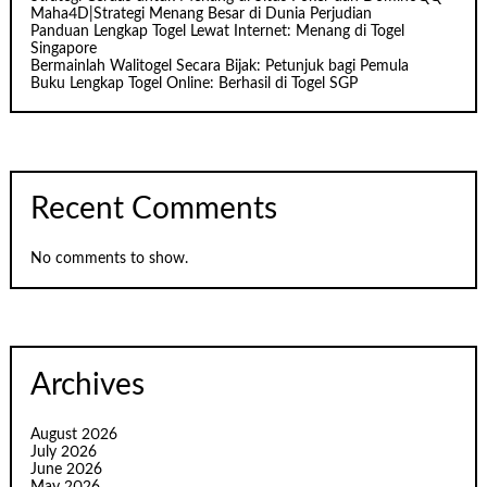
Maha4D|Strategi Menang Besar di Dunia Perjudian
Panduan Lengkap Togel Lewat Internet: Menang di Togel
Singapore
Bermainlah Walitogel Secara Bijak: Petunjuk bagi Pemula
Buku Lengkap Togel Online: Berhasil di Togel SGP
Recent Comments
No comments to show.
Archives
August 2026
July 2026
June 2026
May 2026