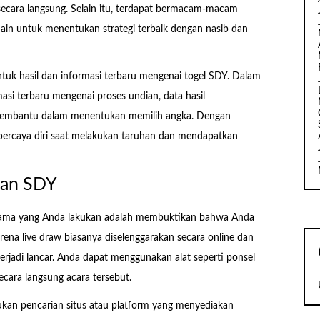
ecara langsung. Selain itu, terdapat bermacam-macam
ain untuk menentukan strategi terbaik dengan nasib dan
tuk hasil dan informasi terbaru mengenai togel SDY. Dalam
si terbaru mengenai proses undian, data hasil
t membantu dalam menentukan memilih angka. Dengan
 percaya diri saat melakukan taruhan dan mendapatkan
ian SDY
rtama yang Anda lakukan adalah membuktikan bahwa Anda
karena live draw biasanya diselenggarakan secara online dan
erjadi lancar. Anda dapat menggunakan alat seperti ponsel
ecara langsung acara tersebut.
ukan pencarian situs atau platform yang menyediakan