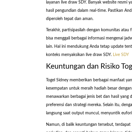
layanan live draw SDY. Banyak website resmi y
hasil pengundian dalam real-time. Pastikan And
diperoleh tepat dan aman.
Terakhir, partisipasilah dengan komunitas ata
bisa menggali berbagai informasi mengenai jadw
lain. Hal ini mendukung Anda tetap update ten
konteks menyaksikan live draw SDY.
Live SDY
Keuntungan dan Risiko Tog
Togel Sidney memberikan berbagai manfaat yan
kesempatan untuk meraih hadiah besar dengan in
menawarkan berbagai jenis bet dan hasil yang 
preferensi dan strategi mereka. Selain itu, de
langsung saat output muncul, menyuntik eufor
Namun, di balik keuntungan tersebut, terdapat