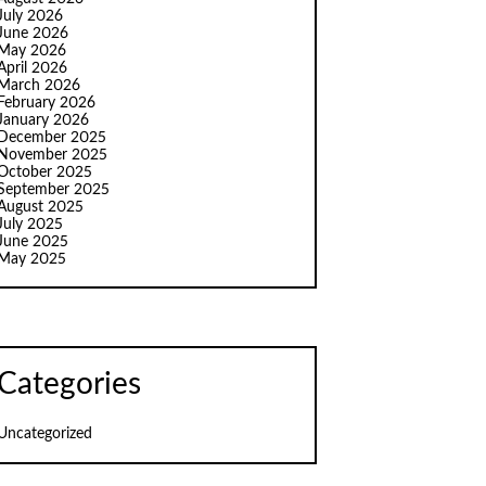
July 2026
June 2026
May 2026
April 2026
March 2026
February 2026
January 2026
December 2025
November 2025
October 2025
September 2025
August 2025
July 2025
June 2025
May 2025
Categories
Uncategorized