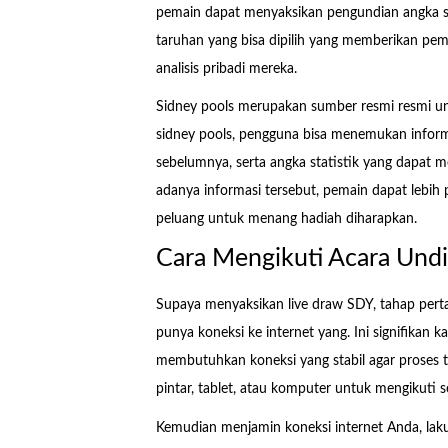
pemain dapat menyaksikan pengundian angka s
taruhan yang bisa dipilih yang memberikan pem
analisis pribadi mereka.
Sidney pools merupakan sumber resmi resmi un
sidney pools, pengguna bisa menemukan informa
sebelumnya, serta angka statistik yang dapa
adanya informasi tersebut, pemain dapat lebih
peluang untuk menang hadiah diharapkan.
Cara Mengikuti Acara Und
Supaya menyaksikan live draw SDY, tahap pe
punya koneksi ke internet yang. Ini signifikan 
membutuhkan koneksi yang stabil agar proses t
pintar, tablet, atau komputer untuk mengikuti s
Kemudian menjamin koneksi internet Anda, lak