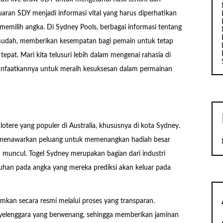
aran SDY menjadi informasi vital yang harus diperhatikan
emilih angka. Di Sydney Pools, berbagai informasi tentang
an mudah, memberikan kesempatan bagi pemain untuk tetap
pat. Mari kita telusuri lebih dalam mengenai rahasia di
anfaatkannya untuk meraih kesuksesan dalam permainan
lotere yang populer di Australia, khususnya di kota Sydney.
a menawarkan peluang untuk memenangkan hadiah besar
uncul. Togel Sydney merupakan bagian dari industri
han pada angka yang mereka prediksi akan keluar pada
mkan secara resmi melalui proses yang transparan.
enyelenggara yang berwenang, sehingga memberikan jaminan