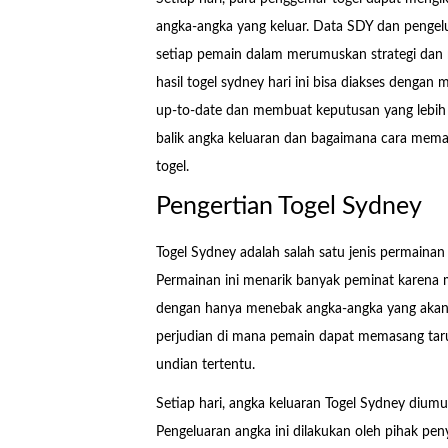
angka-angka yang keluar. Data SDY dan pengelu
setiap pemain dalam merumuskan strategi dan m
hasil togel sydney hari ini bisa diakses deng
up-to-date dan membuat keputusan yang lebih te
balik angka keluaran dan bagaimana cara mem
togel.
Pengertian Togel Sydney
Togel Sydney adalah salah satu jenis permainan 
Permainan ini menarik banyak peminat karen
dengan hanya menebak angka-angka yang akan m
perjudian di mana pemain dapat memasang taru
undian tertentu.
Setiap hari, angka keluaran Togel Sydney diumu
Pengeluaran angka ini dilakukan oleh pihak p