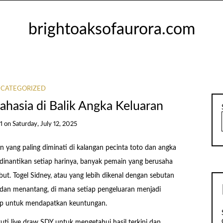
brightoaksofaurora.com
CATEGORIZED
Rahasia di Balik Angka Keluaran
1
on
Saturday, July 12, 2025
n yang paling diminati di kalangan pecinta toto dan angka
u dinantikan setiap harinya, banyak pemain yang berusaha
but. Togel Sidney, atau yang lebih dikenal dengan sebutan
dan menantang, di mana setiap pengeluaran menjadi
ap untuk mendapatkan keuntungan.
uti live draw SDY untuk mengetahui hasil terkini dan