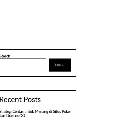
Search
Search
Recent Posts
Strategi Cerdas untuk Menang di Situs Poker
dan DominoQQ