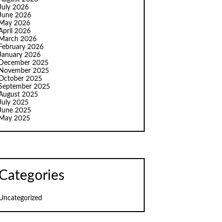
July 2026
June 2026
May 2026
April 2026
March 2026
February 2026
January 2026
December 2025
November 2025
October 2025
September 2025
August 2025
July 2025
June 2025
May 2025
Categories
Uncategorized